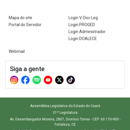
Mapa do site
Login V-Doc Leg
Portal do Servidor
Login PROGED
Login Administrador
Login DOALECE
Webmail
Siga a gente
Assembleia Legislativa do Estado do Ceará
31º Legislatura
Av. Desembargador Moreira, 2807, Dionísio Torres - CEP: 60.170-900 -
Fortaleza, CE