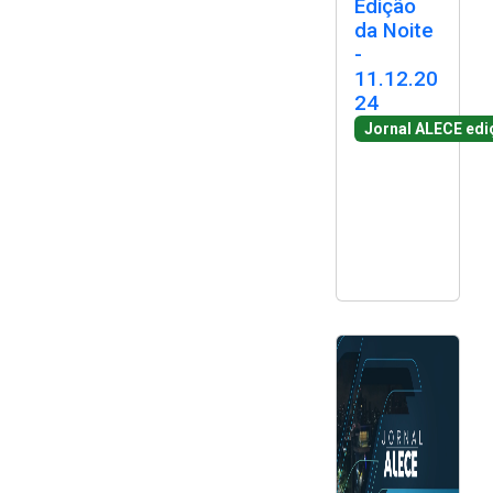
Edição
2ª Companhia de Polícia de
da Noite
Guarda (2ª CPG)
-
11.12.20
24
Departamento de
Documentação e Informação
Jornal ALECE edi