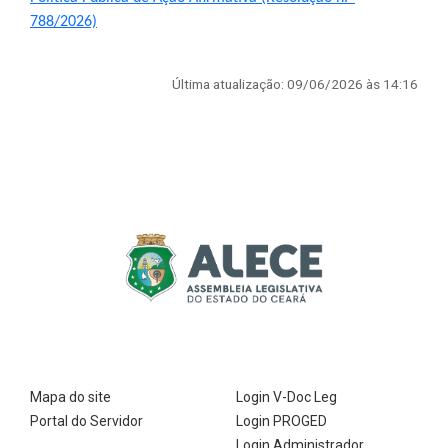
2ª Companhia de Polícia de
(Abre em nova janela)
788/2026)
Guarda (2ª CPG)
Última atualização: 09/06/2026 às 14:16
Departamento de
Documentação e Informação
Mapa do site
Login V-Doc Leg
Portal do Servidor
Login PROGED
Login Administrador