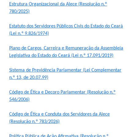
Pesquisas Sobre o
Climáticas e Desenvolvimento
Estrutura Organizacional da Alece (Resolução n.º
Procuradoria Geral
Desenvolvimento do Ceará -
do Semiárido
(Abre em nova janela)
780/2025)
Inesp
Tecnologia da Informação
Orçamento, Finanças e
Estatuto dos Servidores Públicos Civis do Estado do Ceará
Malce - Memorial da Alece
Tributação
(Lei n.º 9.826/1974)
Assessoria Jurídica e Relações
Deputado Pontes Neto
Institucionais
Previdência Social e Saúde
Plano de Cargos, Carreira e Remuneração da Assembleia
Procon Alece
(Abre em no
Legislativa do Estado do Ceará (Lei n.º 17.091/2019)
Secretaria Executiva da Mesa
Proteção Social e Combate à
Diretora
Procuradoria Especial da Mulher
Fome
Sistema de Previdência Parlamentar (Lei Complementar
(Abre em nova janela)
n.º 13, de 20.07.99)
Coordenadoria de Eventos e
Sala do Empreendedor
Trabalho, Administração e
Cerimonial
Serviço Publico
Código de Ética e Decoro Parlamentar (Resolução n.º
(Abre em nova janela)
546/2006)
Comitê de Imprensa
Turismo e Serviços
Código de Ética e Conduta dos Servidores da Alece
1ª Companhia do Batalhão de
Viação, Transporte e Des.
(Abre em nova janela)
(Resolução n.º 783/2026)
Prevenção Institucional
Urbano
Política Pública de Ação Afirmativa (Resolução n.º