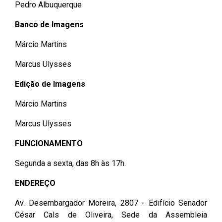
Pedro Albuquerque
2ª Companhia de Polícia de
Guarda (2ª CPG)
Banco de Imagens
Márcio Martins
Departamento de
Documentação e Informação
Marcus Ulysses
Edição de Imagens
Márcio Martins
Marcus Ulysses
FUNCIONAMENTO
Segunda a sexta, das 8h às 17h.
ENDEREÇO
Av. Desembargador Moreira, 2807 - Edifício Senador
César Cals de Oliveira, Sede da Assembleia