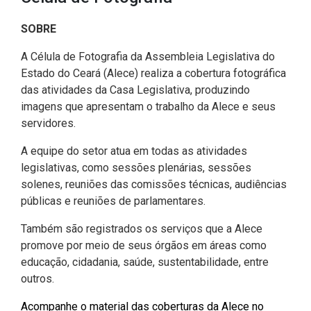
CODINS
Célula de Fotografia
Divisas Territoriais do Ceará
Gestão Ambiental
Defesa Social
Consultoria Legislativa
Utilidade pública
Corregedoria
SOBRE
Comitê de Gestão Estratégica -
Célula de Assessoria de
Comitê de Prevenção e
Des. Regional, Recursos Hí­
Votações Nominais
Políticas Institucionais
COGE
Comunicação
Combate à Violência
dricos, Minas e Pesca
A Célula de Fotografia da Assembleia Legislativa do
Medalhas e comendas da Alece
Estado do Ceará (Alece) realiza a cobertura fotográfica
Comunicação Legislativa
Célula de Projetos Especiais
Comitê de Responsabilidade
Direitos Humanos e Cidadania
das atividades da Casa Legislativa, produzindo
Social
Mapa de Leis Históricas
imagens que apresentam o trabalho da Alece e seus
Coordenadoria do Sistema
Educação Básica
servidores.
Alece de Comunicação
Defensoria Pública do Ceará
A equipe do setor atua em todas as atividades
Fiscalização e Controle
legislativas, como sessões plenárias, sessões
Coordenadoria de Polícia
Departamento de Saúde e
solenes, reuniões das comissões técnicas, audiências
Assistência Social
Indústria, Desenvolvimento
públicas e reuniões de parlamentares.
Centro de Estudos e Atividades
Econômico e Comércio
Estratégicas (CEAE)
Escola Superior do Parlamento
Também são registrados os serviços que a Alece
Cearense (Unipace)
Infância e Adolescência
promove por meio de seus órgãos em áreas como
Controladoria
educação, cidadania, saúde, sustentabilidade, entre
Escritório Frei Tito
Juventude
outros.
Concursos e Processos
Seletivos
Instituto de Estudos e
Meio Ambiente, Mudanças
Acompanhe o material das coberturas da Alece no