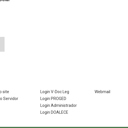
 site
Login V-Doc Leg
Webmail
do Servidor
Login PROGED
Login Administrador
Login DOALECE