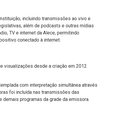
nstituição, incluindo transmissões ao vivo e
egislativas, além de podcasts e outras mídias
dio, TV e internet da Alece, permitindo
positivo conectado à internet.
de visualizações desde a criação em 2012.
templada com interpretação simultânea através
bras foi incluída nas transmissões das
s e demais programas da grade da emissora.