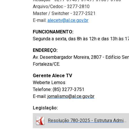
Arquivo/Cedoc - 3277-2810
Master / Switcher - 3277-2521
E-mail:
alecetv@al.ce.gov.br
FUNCIONAMENTO:
Segunda a sexta, das 8h às 12h e das 13h às 17
ENDEREÇO:
Av. Desembargador Moreira, 2807 - Edifício Sen
Fortaleza/CE.
Gerente Alece TV
Weberte Lemos
Telefone: (85) 3277-3751
E-mail:
jornalismo@al.ce.gov.br
Legislação:
Resolução 780-2025 - Estrutura Administrativa 2026.pdf