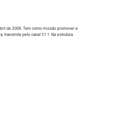
 abril de 2006. Tem como missão promover a
, transmite pelo canal 31.1. Na estrutura