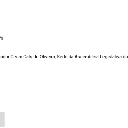
h.
ador César Cals de Oliveira, Sede da Assembleia Legislativa do 