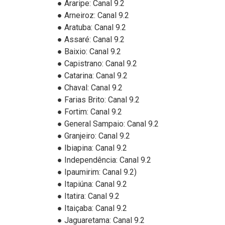
● Araripe: Canal 9.2
● Arneiroz: Canal 9.2
● Aratuba: Canal 9.2
● Assaré: Canal 9.2
● Baixio: Canal 9.2
● Capistrano: Canal 9.2
● Catarina: Canal 9.2
● Chaval: Canal 9.2
● Farias Brito: Canal 9.2
● Fortim: Canal 9.2
● General Sampaio: Canal 9.2
● Granjeiro: Canal 9.2
● Ibiapina: Canal 9.2
● Independência: Canal 9.2
● Ipaumirim: Canal 9.2)
● Itapiúna: Canal 9.2
● Itatira: Canal 9.2
● Itaiçaba: Canal 9.2
● Jaguaretama: Canal 9.2