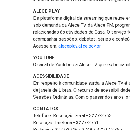
ALECE PLAY
É a plataforma digital de streaming que reúne e
sob demanda da Alece TV, da Alece FM, programas
relacionadas às atividades da Casa. O serviço fo
acompanhar sessões, debates, séries e conteúdo
(Abre em nova 
Acesse em:
aleceplay.al.ce.gov.br
YOUTUBE
O canal de Youtube da Alece TV, que exibe na 
ACESSIBILIDADE
Em respeito à comunidade surda, a Alece TV é 
de janela de Libras. O recurso de acessibilidad
Sessões Ordinárias. Com o passar dos anos, o 
CONTATOS:
Telefone: Recepção Geral - 3277-3753
Recepção Diretoria - 3277-3751
Redação - 3277-3748 / 3749 / 3750 / 3765