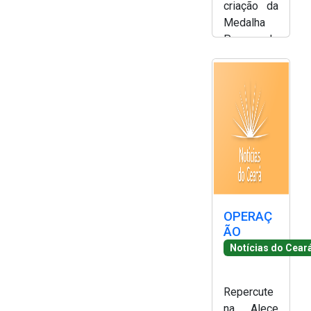
criação da
2ª Companhia de Polícia de
Medalha
Guarda (2ª CPG)
Paes de
Andrade -
Departamento de
Simony
Documentação e Informação
Silva
OPERAÇ
ÃO
Notícias do Cear
Repercute
na Alece