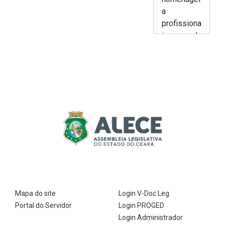
a
profissiona
is da
saúde
cearense
com a
Medalha
Dr. Paulo
Marcelo
Martins
Rodrigues
- Lucas
Breno
Mapa do site
Login V-Doc Leg
Portal do Servidor
Login PROGED
Login Administrador