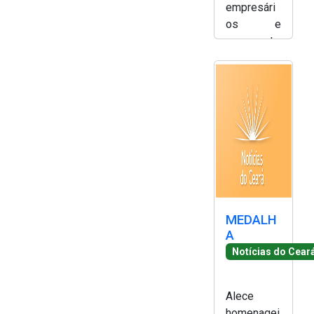
empresári
os e
representa
ntes do
setor de
energias
renováveis
no Ceará -
Simony
Silva
MEDALH
A
Notícias do Cear
Alece
homenagei