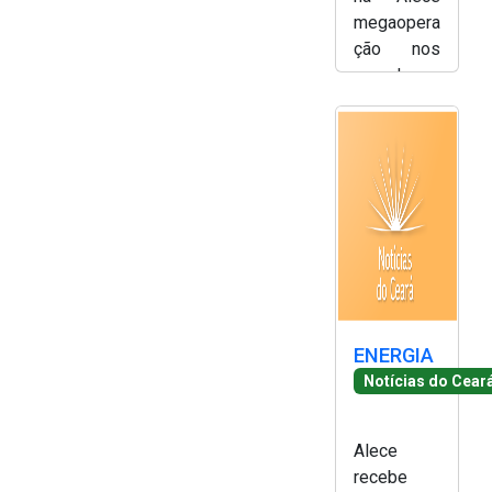
megaopera
ção nos
complexos
do Alemão
e Penha no
Rio de
Janeiro -
Simony
Silva
ENERGIA
Notícias do Cear
Alece
recebe