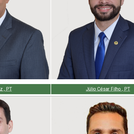
z , PT
Júlio César Filho , PT