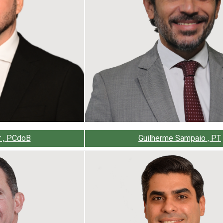
r , PCdoB
Guilherme Sampaio , PT