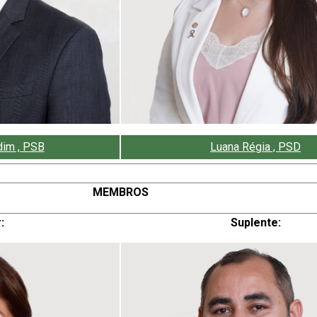
Luana Régia , PSD
dim , PSB
MEMBROS
:
Suplente: