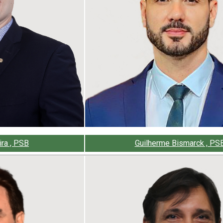
ra , PSB
Guilherme Bismarck , PS