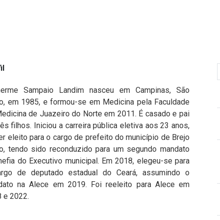
il
lherme Sampaio Landim nasceu em Campinas, São
o, em 1985, e formou-se em Medicina pela Faculdade
edicina de Juazeiro do Norte em 2011. É casado e pai
rês filhos. Iniciou a carreira pública eletiva aos 23 anos,
er eleito para o cargo de prefeito do município de Brejo
o, tendo sido reconduzido para um segundo mandato
hefia do Executivo municipal. Em 2018, elegeu-se para
argo de deputado estadual do Ceará, assumindo o
ato na Alece em 2019. Foi reeleito para Alece em
 e 2022.