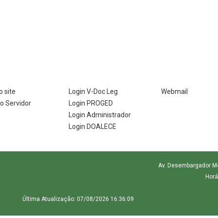
 site
Login V-Doc Leg
Webmail
do Servidor
Login PROGED
Login Administrador
Login DOALECE
Av. Desembargador More
Horá
Última Atualização: 07/08/2026 16:36:09