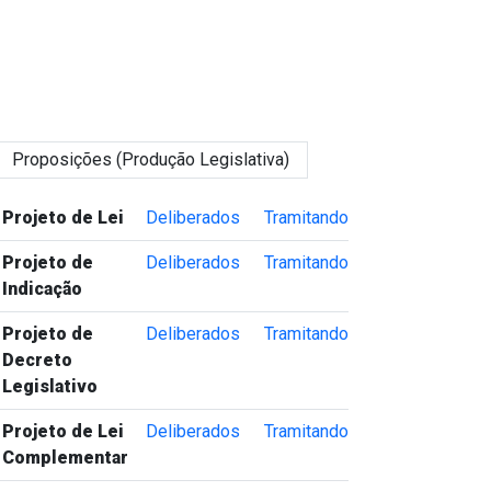
Proposições (Produção Legislativa)
Tipo de Proposição
Proposições Deliberadas
Proposições Tramitando
Projeto de Lei
Deliberados
Tramitando
Projeto de
Deliberados
Tramitando
Indicação
Projeto de
Deliberados
Tramitando
Decreto
Legislativo
Projeto de Lei
Deliberados
Tramitando
Complementar