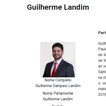
Guilherme Landim
Perf
Gui
Paul
de M
de t
ao s
Sant
na c
Nome Completo
o c
Guilherme Sampaio Landim
mand
Nome Parlamentar
2018
Guilherme Landim