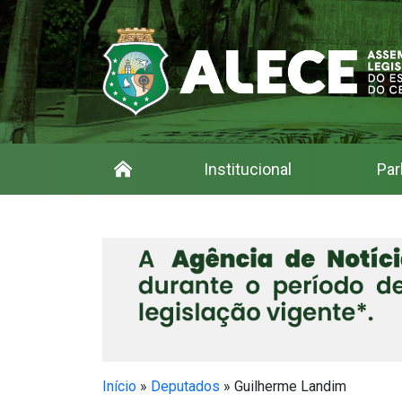
Institucional
Par
Início
»
Deputados
»
Guilherme Landim