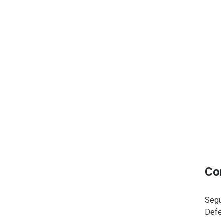
Co
Segu
Defe