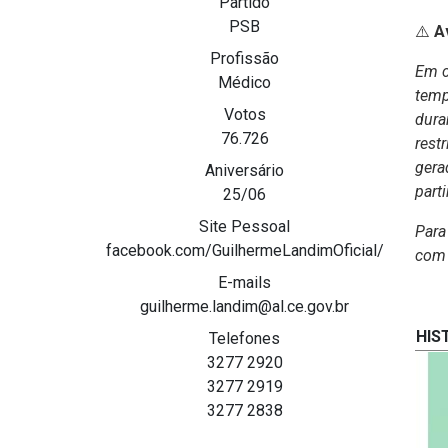
Partido
PSB
⚠️
A
Profissão
Em c
Médico
temp
Votos
dura
76.726
restr
gera
Aniversário
parti
25/06
Site Pessoal
Para
facebook.com/GuilhermeLandimOficial/
com 
E-mails
guilherme.landim@al.ce.gov.br
HIS
Telefones
3277 2920
3277 2919
3277 2838