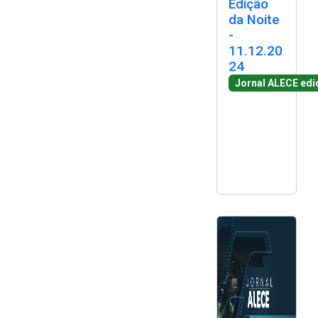
Edição
2ª Companhia de Polícia de
da Noite
Guarda (2ª CPG)
-
11.12.20
24
Departamento de
Documentação e Informação
Jornal ALECE edi