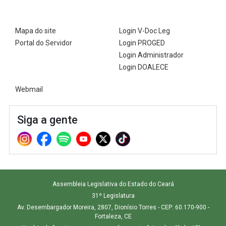
Mapa do site
Login V-Doc Leg
Portal do Servidor
Login PROGED
Login Administrador
Login DOALECE
Webmail
Siga a gente
Assembleia Legislativa do Estado do Ceará
31º Legislatura
Av. Desembargador Moreira, 2807, Dionísio Torres - CEP: 60.170-900 -
Fortaleza, CE