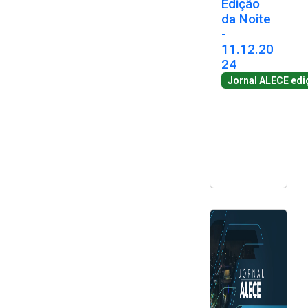
Edição
2ª Companhia de Polícia de
da Noite
Guarda (2ª CPG)
-
11.12.20
24
Departamento de
Documentação e Informação
Jornal ALECE edi