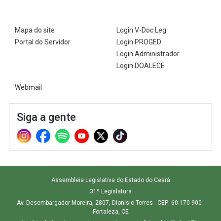
Mapa do site
Login V-Doc Leg
Portal do Servidor
Login PROGED
Login Administrador
Login DOALECE
Webmail
Siga a gente
Assembleia Legislativa do Estado do Ceará
31º Legislatura
Av. Desembargador Moreira, 2807, Dionísio Torres - CEP: 60.170-900 -
Fortaleza, CE