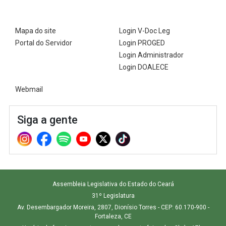
Mapa do site
Login V-Doc Leg
Portal do Servidor
Login PROGED
Login Administrador
Login DOALECE
Webmail
Siga a gente
Assembleia Legislativa do Estado do Ceará
31º Legislatura
Av. Desembargador Moreira, 2807, Dionísio Torres - CEP: 60.170-900 -
Fortaleza, CE