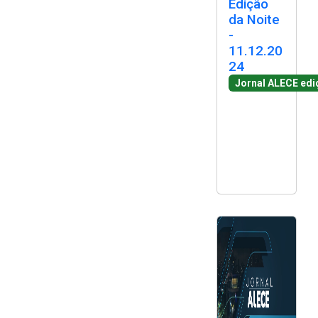
Edição
2ª Companhia de Polícia de
da Noite
Guarda (2ª CPG)
-
11.12.20
24
Departamento de
Documentação e Informação
Jornal ALECE edi