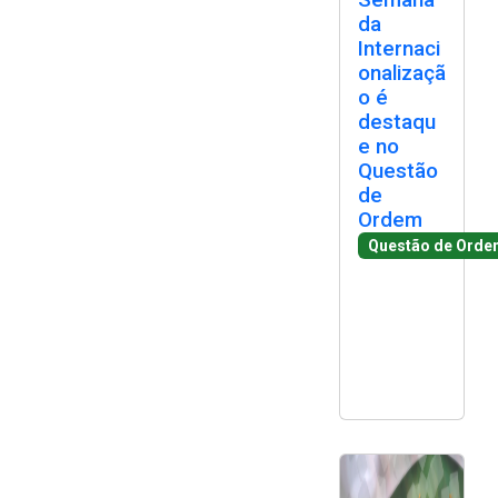
da
Internaci
onalizaçã
o é
destaqu
e no
Questão
de
Ordem
Questão de Orde