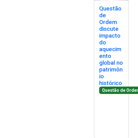
2ª Companhia de Polícia de
Questão
Guarda (2ª CPG)
de
Ordem
discute
Departamento de
impacto
Documentação e Informação
do
aquecim
ento
global no
patrimôn
io
histórico
Questão de Orde