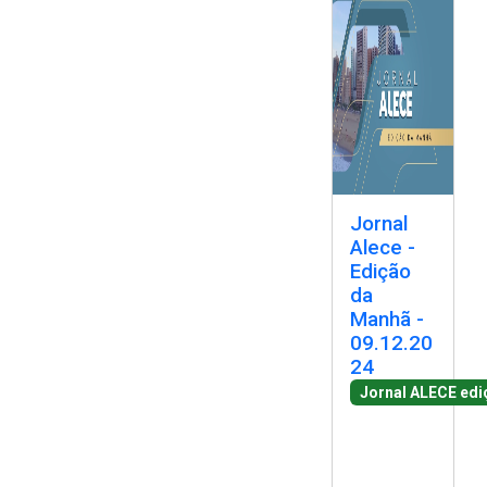
Jornal
Alece -
Edição
da
Manhã -
09.12.20
24
Jornal ALECE ed