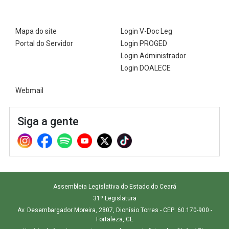
Mapa do site
Login V-Doc Leg
Portal do Servidor
Login PROGED
Login Administrador
Login DOALECE
Webmail
Siga a gente
Assembleia Legislativa do Estado do Ceará
31º Legislatura
Av. Desembargador Moreira, 2807, Dionísio Torres - CEP: 60.170-900 -
Fortaleza, CE