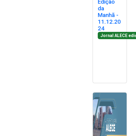
Edição
2ª Companhia de Polícia de
da
Guarda (2ª CPG)
Manhã -
11.12.20
24
Departamento de
Documentação e Informação
Jornal ALECE ed