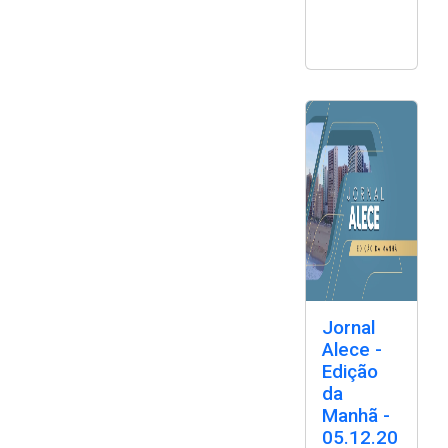
Jornal
Alece -
Edição
da
Manhã -
05.12.20