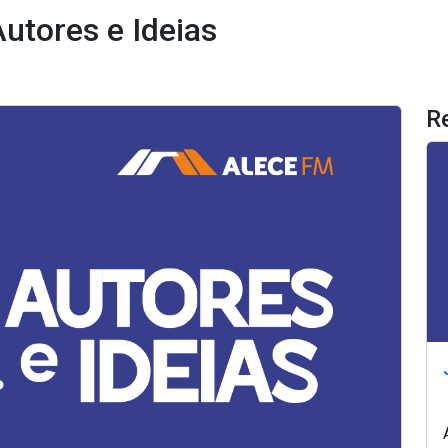
utores e Ideias
R