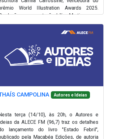
escritora Camila Carrossine, vencedora do
prêmio World Illustration Awards 2025.
Produção e apresentação, Lílian Martins.
THAÍS CAMPOLINA
Autores e Ideias
Nesta terça (14/10), às 20h, o Autores e
Ideias da ALECE FM (96,7) traz os detalhes
do lançamento do livro "Estado Febril",
publicado pela Macabéa Edições, de autoria