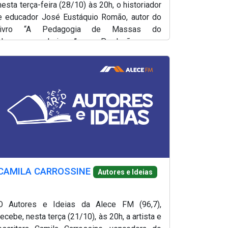
nesta terça-feira (28/10) às 20h, o historiador
e educador José Eustáquio Romão, autor do
livro “A Pedagogia de Massas do
Neoconservadorismo”. Produção e
apresentação, Lílian Martins.
CAMILA CARROSSINE
Autores e Ideias
O Autores e Ideias da Alece FM (96,7),
recebe, nesta terça (21/10), às 20h, a artista e