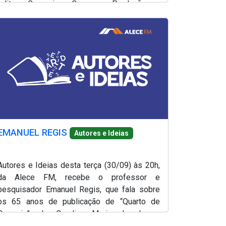
editor Casemiro Campos. Produção e
apresentação, Lílian Martins.
EMANUEL REGIS
Autores e Ideias
Autores e Ideias desta terça (30/09) às 20h,
da Alece FM, recebe o professor e
pesquisador Emanuel Regis, que fala sobre
os 65 anos de publicação de “Quarto de
Despejo”, de Carolina Maria de Jesus.
Produção e apresentação, Lílian Martins.