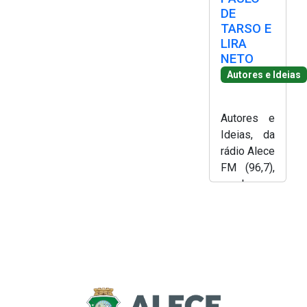
publicação
DE
de “Quarto
TARSO E
de
LIRA
Despejo”,
NETO
de Carolina
Autores e Ideias
Maria de
Jesus.
Autores e
Produção
Ideias, da
e
rádio Alece
apresentaç
FM (96,7),
ão, Lílian
recebe,
Martins.
nesta terça
(23/09) ás
20h, o
professor
aposentad
o, ensaísta,
músico e