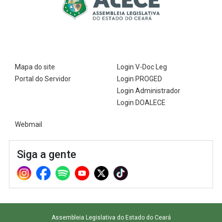
luthier
Paulo de
Tarso
Pardal,
autor do
livro
Mapa do site
Login V-Doc Leg
"Cartas pra
Portal do Servidor
Login PROGED
VC", e o
Login Administrador
biógrafo
Login DOALECE
Lira Neto.
Produção
Webmail
e
apresentaç
Siga a gente
ão, Lílian
Martins.
Assembleia Legislativa do Estado do Ceará