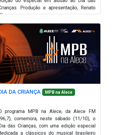
edição do especial em alusão ao Dia das
Crianças. Produção e apresentação, Renato
Abreu
DIA DA CRIANÇA
MPB na Alece
O programa MPB na Alece, da Alece FM
(96,7), comemora, neste sábado (11/10), o
Dia das Crianças, com uma edição especial
dedicada a clássicos do musical brasileiro