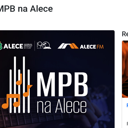
 MPB na Alece
R