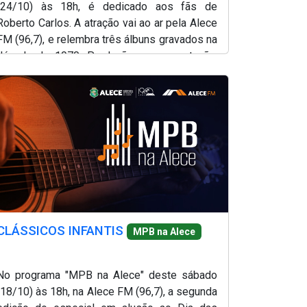
(24/10) às 18h, é dedicado aos fãs de
Roberto Carlos. A atração vai ao ar pela Alece
FM (96,7), e relembra três álbuns gravados na
década de 1970. Produção e apresentação,
Renato Abreu.
CLÁSSICOS INFANTIS
MPB na Alece
No programa "MPB na Alece" deste sábado
(18/10) às 18h, na Alece FM (96,7), a segunda