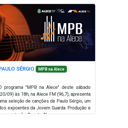
Abreu.
PAULO SÉRGIO
MPB na Alece
O programa "MPB na Alece" deste sábado
(20/09) às 18h, na Alece FM (96,7), apresenta
uma seleção de canções de Paulo Sérgio, um
dos expoentes da Jovem Guarda. Produção e
apresentação, Renato Abreu.