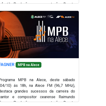
infantil. Produção e apresentação, Renato
Abreu.
FAGNER
MPB na Alece
Programa MPB na Alece, deste sábado
(04/10) ás 18h, na Alece FM (96,7 MHz),
destaca grandes sucessos da carreira do
cantor e compositor cearense Raimundo
Fagner. Produção e apresentação, Renato