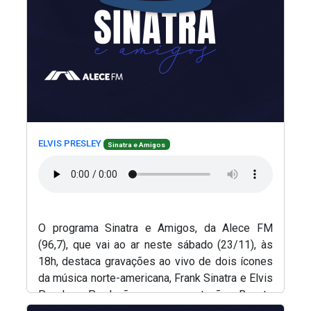
(Abre em nova janela)
(Abre em nova janela)
ELVIS PRESLEY
Sinatra e Amigos
O programa Sinatra e Amigos, da Alece FM
(96,7), que vai ao ar neste sábado (23/11), às
18h, destaca gravações ao vivo de dois ícones
da música norte-americana, Frank Sinatra e Elvis
Presley. Produção e apresentação, Renato