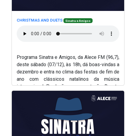
(Abre em nova janela)
(Abre em nova janela)
CHRISTMAS AND DUETS
Sinatra e Amigos
Programa Sinatra e Amigos, da Alece FM (96,7),
deste sábado (07/12), às 18h, dá boas-vindas a
dezembro e entra no clima das festas de fim de
ano com clássicos natalinos da música
internacional. Produção e apresentação, Renato
(Abre em nova janela)
Abreu.
(Abre