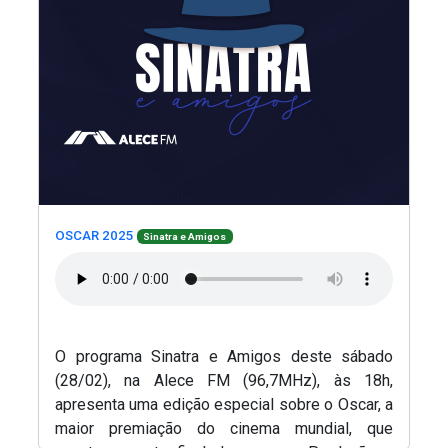
(Abre em nova janela)
(Abre em nova janela)
OSCAR 2025
Sinatra e Amigos
O programa Sinatra e Amigos deste sábado
(28/02), na Alece FM (96,7MHz), às 18h,
apresenta uma edição especial sobre o Oscar, a
maior premiação do cinema mundial, que