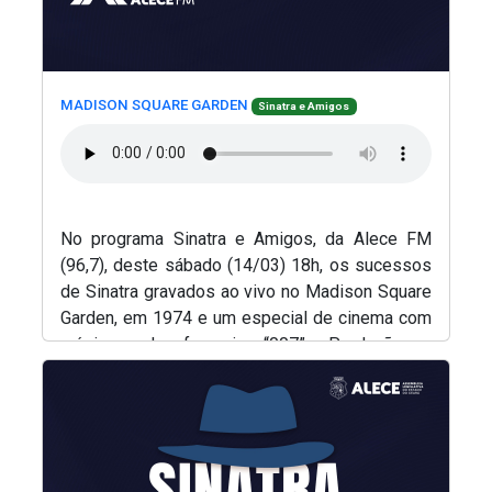
(Abre em nova janela)
(Abre em nova janela)
MADISON SQUARE GARDEN
Sinatra e Amigos
No programa Sinatra e Amigos, da Alece FM
(96,7), deste sábado (14/03) 18h, os sucessos
de Sinatra gravados ao vivo no Madison Square
Garden, em 1974 e um especial de cinema com
músicas da franquia “007”. Produção e
(Abre em nova janela)
apresentação, Renato Abreu.
(Abre