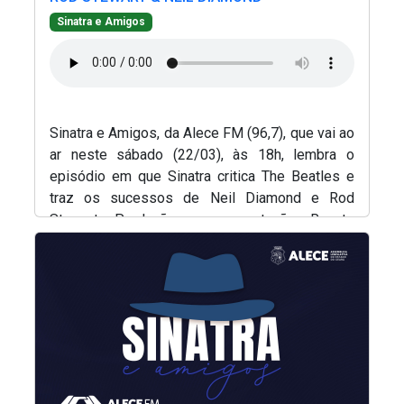
Sinatra e Amigos
Sinatra e Amigos, da Alece FM (96,7), que vai ao
ar neste sábado (22/03), às 18h, lembra o
episódio em que Sinatra critica The Beatles e
traz os sucessos de Neil Diamond e Rod
Stewart. Produção e apresentação, Renato
(Abre em nova janela)
Abreu.
(Abre