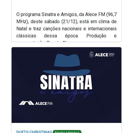
O programa Sinatra e Amigos, da Alece FM (96,7
MHz), deste sábado (21/12), está em clima de
Natal e traz canções nacionais e internacionais
clássicas dessa época. Produção e
apresentação, Renato Abreu.
(Abre em nova janela)
(Abre
(Abre em nova janela)
(Abre em nova janela)
DUETS CHRISTMAS
Sinatra e Amigos