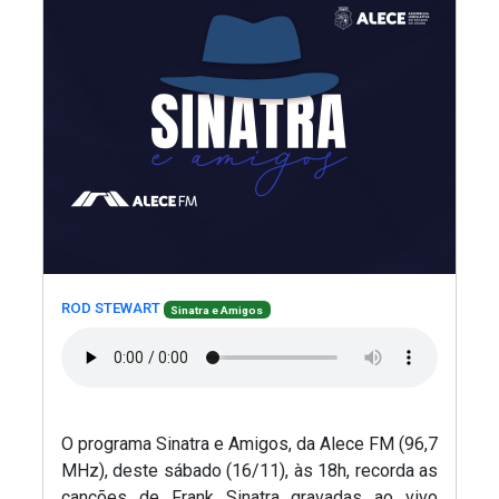
(Abre em nova janela)
Abreu.
(Abre
(Abre em nova janela)
(Abre em nova janela)
ROD STEWART
Sinatra e Amigos
O programa Sinatra e Amigos, da Alece FM (96,7
MHz), deste sábado (16/11), às 18h, recorda as
canções de Frank Sinatra gravadas ao vivo