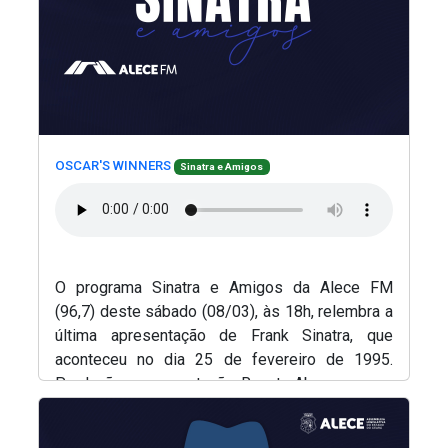
(Abre em nova janela)
(Abre em nova janela)
OSCAR'S WINNERS
Sinatra e Amigos
O programa Sinatra e Amigos da Alece FM
(96,7) deste sábado (08/03), às 18h, relembra a
última apresentação de Frank Sinatra, que
aconteceu no dia 25 de fevereiro de 1995.
Produção e apresentação, Renato Abreu.
(Abre em nova janela)
(Abre