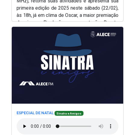
MHz), retoma suas atividades e apresenta sua
primeira edição de 2025 neste sábado (22/02),
às 18h, já em clima de Oscar, a maior premiação
do cinema. Produção e apresentação, Renato
(Abre em nova janela)
Abreu.
(Abre
(Abre em nova janela)
(Abre em nova janela)
ESPECIAL DE NATAL
Sinatra e Amigos