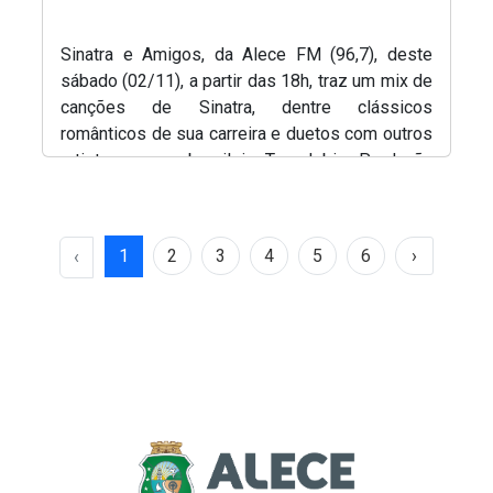
Sinatra e Amigos, da Alece FM (96,7), deste
sábado (02/11), a partir das 18h, traz um mix de
canções de Sinatra, dentre clássicos
românticos de sua carreira e duetos com outros
artistas, como o brasileiro Tom Jobim. Produção
e apresentação, Renato Abreu.
1
2
3
4
5
6
›
‹