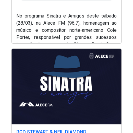
2ª Companhia de Polícia de
Guarda (2ª CPG)
No programa Sinatra e Amigos deste sábado
(28/03), na Alece FM (96,7), homenagem ao
Departamento de
músico e compositor norte-americano Cole
Documentação e Informação
Porter, responsável por grandes sucessos
imortalizados na voz de Sinatra. Produção e
(Abre em nova janela)
apresentação, Renato Abreu.
(Abre
(Abre em nova janela
ROD STEWART & NEIL DIAMOND
(Abre em nova janela)