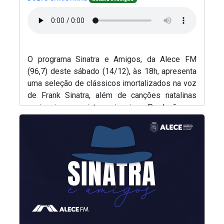
O programa Sinatra e Amigos, da Alece FM
(96,7) deste sábado (14/12), às 18h, apresenta
uma seleção de clássicos imortalizados na voz
de Frank Sinatra, além de canções natalinas
nacionais e internacionais. Produção e
(Abre em nova janela)
apresentação, Renato Abreu.
(Abre