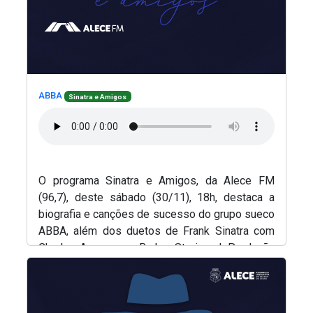
(Abre em nova janela)
(Abre em nova janela)
ABBA
Sinatra e Amigos
O programa Sinatra e Amigos, da Alece FM
(96,7), deste sábado (30/11), 18h, destaca a
biografia e canções de sucesso do grupo sueco
ABBA, além dos duetos de Frank Sinatra com
Charles Aznavour e Barbra Streisand. Produção
(Abre em nova janela)
e apresentação, Renato Abreu.
(Abre