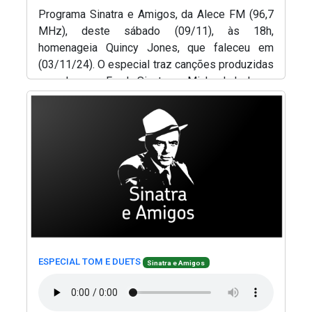
Programa Sinatra e Amigos, da Alece FM (96,7
MHz), deste sábado (09/11), às 18h,
homenageia Quincy Jones, que faleceu em
(03/11/24). O especial traz canções produzidas
por ele para Frank Sinatra e Michael Jackson.
(Abre em nova janela)
Produção e apresentação, Renato Abreu.
(Abre
(Abre em nova janela)
(Abre em nova janela)
ESPECIAL TOM E DUETS
Sinatra e Amigos