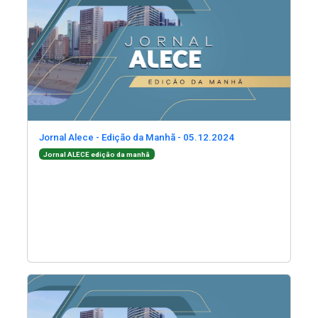
(Abre em nova jane
Jornal Alece - Edição da Manhã - 05.12.2024
(Abre em nova janela)
Jornal ALECE edição da manhã
(Abre em nova janela)
(Abre