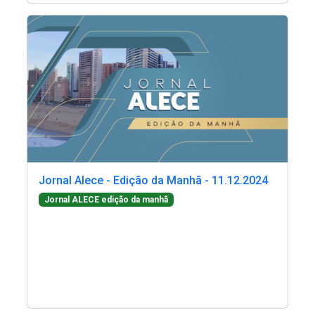
2ª Companhia de Polícia de
(Abre em nova janela)
(Abre
Guarda (2ª CPG)
Departamento de
Documentação e Informação
(Abre em
Jornal Alece - Edição da Manhã - 11.12.2024
(Abre em nova janela)
Jornal ALECE edição da manhã