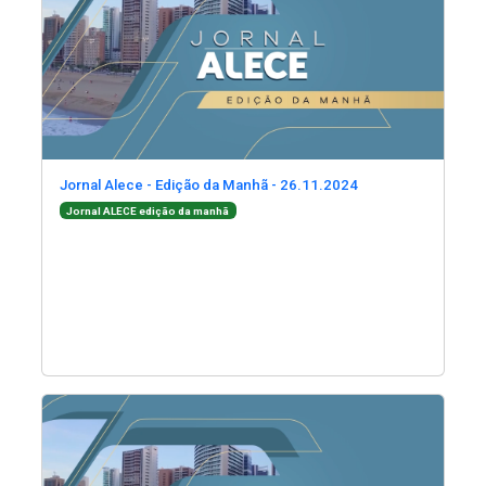
(Abre em nova jane
Jornal Alece - Edição da Manhã - 26.11.2024
(Abre em nova janela)
Jornal ALECE edição da manhã
(Abre em nova janela)
(Abre