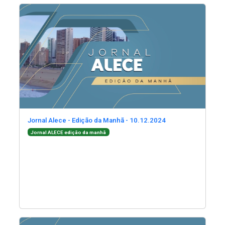
(Abre em nova janela)
(Abre
(Abre em nova jane
Jornal Alece - Edição da Manhã - 10.12.2024
(Abre em nova janela)
Jornal ALECE edição da manhã
(Abre em nova janela)
(Abre