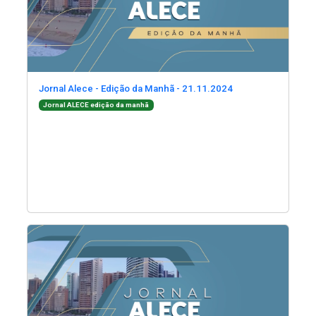
(Abre em nova jane
Jornal Alece - Edição da Manhã - 21.11.2024
(Abre em nova janela)
Jornal ALECE edição da manhã
(Abre em nova janela)
(Abre