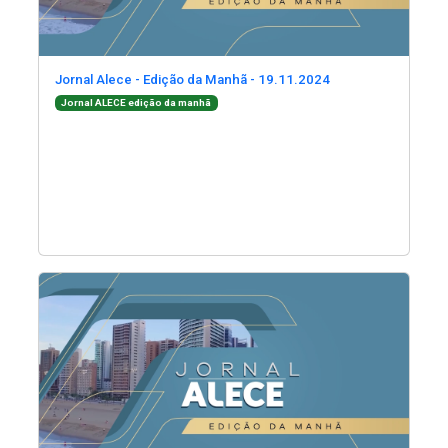
(Abre em nova jane
Jornal Alece - Edição da Manhã - 19.11.2024
(Abre em nova janela)
Jornal ALECE edição da manhã
(Abre em nova janela)
(Abre