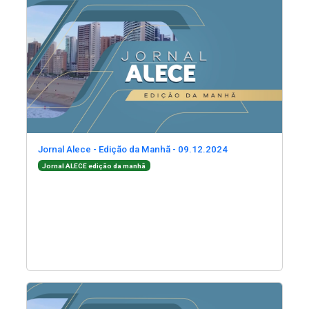
(Abre em nova jane
Jornal Alece - Edição da Manhã - 09.12.2024
(Abre em nova janela)
Jornal ALECE edição da manhã
(Abre em nova janela)
(Abre