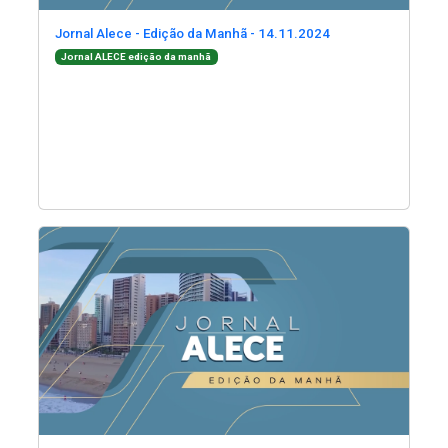
(Abre em nova jane
Jornal Alece - Edição da Manhã - 14.11.2024
(Abre em nova janela)
Jornal ALECE edição da manhã
(Abre em nova janela)
(Abre