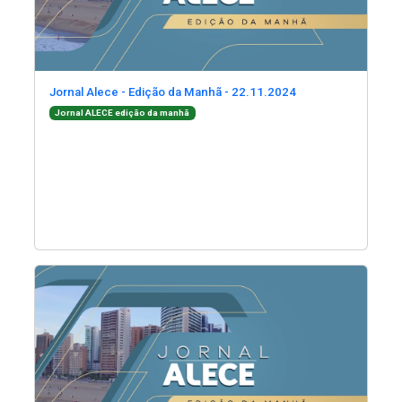
(Abre em nova jane
Jornal Alece - Edição da Manhã - 22.11.2024
(Abre em nova janela)
Jornal ALECE edição da manhã
(Abre em nova janela)
(Abre