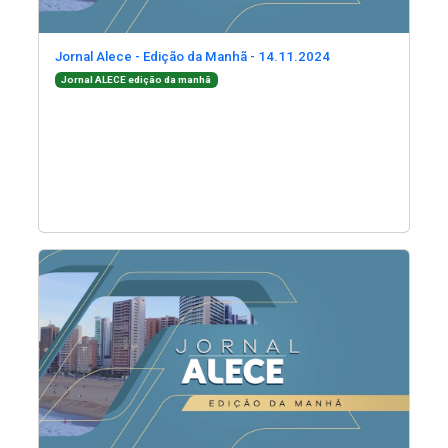
(Abre em nova jane
Jornal Alece - Edição da Manhã - 14.11.2024
(Abre em nova janela)
Jornal ALECE edição da manhã
(Abre em nova janela)
(Abre