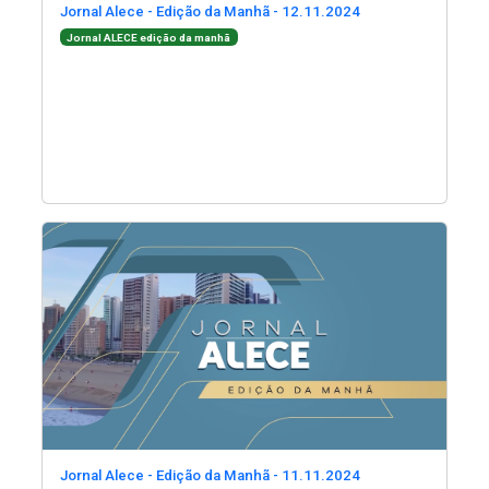
(Abre em nova jane
Jornal Alece - Edição da Manhã - 12.11.2024
(Abre em nova janela)
Jornal ALECE edição da manhã
(Abre em nova janela)
(Abre
(Abre em nova jane
Jornal Alece - Edição da Manhã - 11.11.2024
(Abre em nova janela)