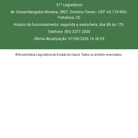
31º Legislatura
Av. Desembargador Moreira, 2807, Dionísio Torres - CEP: 60.170-900 -
Fortaleza, CE
Horário de funcionamento: segunda a sexta-feira, das 8h às 17h.
Telefone: (85) 3277.2500
Última Atualização: 07/08/2026 16:36:09
© Assembleia Legislativa do Estado do Ceará. Todos os direitos reservados.