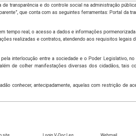
 de transparência e do controle social na administração públic
parente”, que conta com as seguintes ferramentas: Portal da tr
, em tempo real, o acesso a dados e informações pormenorizada
itações realizadas e contratos, atendendo aos requisitos legais 
 pela interlocução entre a sociedade e o Poder Legislativo, no
lém de colher manifestações diversas dos cidadãos, tais como
dadão conhecer, antecipadamente, aquelas com restrição de ac
 site
Login V-Doc Leg
Webmail