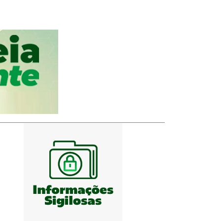
ela)
(Abre em nova janela)