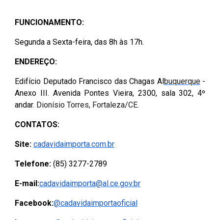
FUNCIONAMENTO:
Segunda a Sexta-feira, das 8h às 17h.
ENDEREÇO:
(Abre
Edifício Deputado Francisco das Chagas Al
buquerque
-
Anexo III. Avenida Pontes Vieira, 2300, sala 302, 4º
andar.
Dionísio Torres, Fortaleza/CE.
CONTATOS:
(Abre em nova janela)
Site:
cadavidaimporta.com.br
Telefone:
(85) 3277-2789
E-mail:
cadavidaimporta@al.ce.gov.br
(Abre em nova janela)
Facebook:
@cadavidaimportaoficial