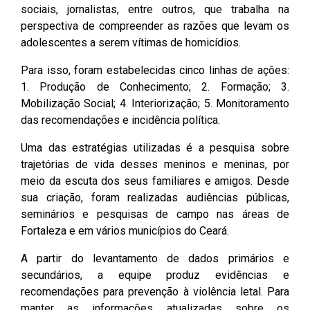
sociais, jornalistas, entre outros, que trabalha na
2ª Companhia de Polícia de
perspectiva de compreender as razões que levam os
Guarda (2ª CPG)
adolescentes a serem vítimas de homicídios.
Departamento de
Para isso, foram estabelecidas cinco linhas de ações:
Documentação e Informação
1. Produção de Conhecimento; 2. Formação; 3.
Mobilização Social; 4. Interiorização; 5. Monitoramento
das recomendações e incidência política.
Uma das estratégias utilizadas é a pesquisa sobre
trajetórias de vida desses meninos e meninas, por
meio da escuta dos seus familiares e amigos. Desde
sua criação, foram realizadas audiências públicas,
seminários e pesquisas de campo nas áreas de
Fortaleza e em vários municípios do Ceará.
A partir do levantamento de dados primários e
secundários, a equipe produz evidências e
recomendações para prevenção à violência letal. Para
manter as informações atualizadas sobre os