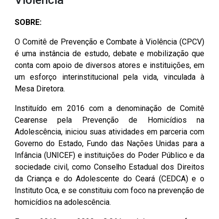
CODINS
Célula de Fotografia
Divisas Territoriais do Ceará
Gestão Ambiental
Defesa Social
Consultoria Legislativa
Utilidade pública
Corregedoria
SOBRE:
Comitê de Gestão Estratégica -
Célula de Assessoria de
Comitê de Prevenção e
Des. Regional, Recursos Hí­
Votações Nominais
Políticas Institucionais
COGE
Comunicação
Combate à Violência
dricos, Minas e Pesca
O Comitê de Prevenção e Combate à Violência (CPCV)
Medalhas e comendas da Alece
é uma instância de estudo, debate e mobilização que
Comunicação Legislativa
Célula de Projetos Especiais
Comitê de Responsabilidade
Direitos Humanos e Cidadania
conta com apoio de diversos atores e instituições, em
Social
Mapa de Leis Históricas
um esforço interinstitucional pela vida, vinculada à
Coordenadoria do Sistema
Educação Básica
Mesa Diretora.
Alece de Comunicação
Defensoria Pública do Ceará
Fiscalização e Controle
Instituído em 2016 com a denominação de Comitê
Coordenadoria de Polícia
Departamento de Saúde e
Cearense pela Prevenção de Homicídios na
Assistência Social
Indústria, Desenvolvimento
Adolescência, iniciou suas atividades em parceria com
Centro de Estudos e Atividades
Econômico e Comércio
Governo do Estado, Fundo das Nações Unidas para a
Estratégicas (CEAE)
Escola Superior do Parlamento
Infância (UNICEF) e instituições do Poder Público e da
Cearense (Unipace)
Infância e Adolescência
sociedade civil, como Conselho Estadual dos Direitos
Controladoria
da Criança e do Adolescente do Ceará (CEDCA) e o
Escritório Frei Tito
Juventude
Instituto Oca, e se constituiu com foco na prevenção de
Concursos e Processos
homicídios na adolescência.
Seletivos
Instituto de Estudos e
Meio Ambiente, Mudanças