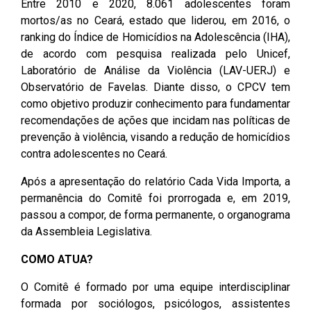
Entre 2010 e 2020, 8.061
adolescentes foram
Pesquisas Sobre o
Climáticas e Desenvolvimento
mortos/as no Ceará, estado que liderou, em 2016, o
Procuradoria Geral
Desenvolvimento do Ceará -
do Semiárido
ranking do Índice de Homicídios na Adolescência (IHA),
Inesp
de acordo com pesquisa realizada pelo Unicef,
Tecnologia da Informação
Orçamento, Finanças e
Laboratório de Análise da Violência (LAV-UERJ) e
Malce - Memorial da Alece
Tributação
Observatório de Favelas. Diante disso, o CPCV tem
Assessoria Jurídica e Relações
Deputado Pontes Neto
como objetivo produzir conhecimento para fundamentar
Institucionais
Previdência Social e Saúde
recomendações de ações que incidam nas políticas de
Procon Alece
prevenção à violência, visando a redução de homicídios
Secretaria Executiva da Mesa
Proteção Social e Combate à
contra adolescentes no Ceará.
Diretora
Procuradoria Especial da Mulher
Fome
Após a apresentação do relatório Cada Vida Importa, a
Coordenadoria de Eventos e
Sala do Empreendedor
Trabalho, Administração e
permanência do Comitê foi prorrogada e, em 2019,
Cerimonial
Serviço Publico
passou a compor, de forma permanente, o organograma
da Assembleia Legislativa.
Comitê de Imprensa
Turismo e Serviços
COMO ATUA?
1ª Companhia do Batalhão de
Viação, Transporte e Des.
O Comitê é formado por uma equipe interdisciplinar
Prevenção Institucional
Urbano
formada por sociólogos, psicólogos, assistentes