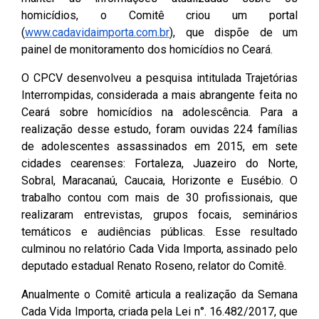
homicídios, o Comitê criou um portal
(Abre em nova janela)
(
www.cadavidaimporta.com.br
), que dispõe de um
painel de monitoramento dos homicídios no Ceará.
O CPCV desenvolveu a pesquisa intitulada Trajetórias
Interrompidas, considerada a mais abrangente feita no
Ceará sobre homicídios na adolescência. Para a
realização desse estudo, foram ouvidas 224 famílias
de adolescentes assassinados em 2015, em sete
cidades cearenses: Fortaleza, Juazeiro do Norte,
Sobral, Maracanaú, Caucaia, Horizonte e Eusébio. O
trabalho contou com mais de 30 profissionais, que
realizaram entrevistas, grupos focais, seminários
temáticos e audiências públicas. Esse resultado
culminou no relatório Cada Vida Importa, assinado pelo
deputado estadual Renato Roseno, relator do Comitê.
Anualmente o Comitê articula a realização da Semana
Cada Vida Importa, criada pela Lei n°. 16.482/2017, que