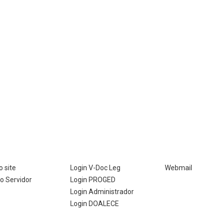
 site
Login V-Doc Leg
Webmail
do Servidor
Login PROGED
Login Administrador
Login DOALECE