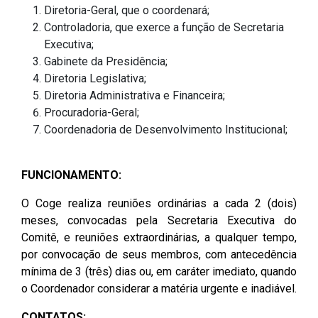
Pesquisas Sobre o
Climáticas e Desenvolvimento
Diretoria-Geral, que o coordenará;
Procuradoria Geral
Desenvolvimento do Ceará -
do Semiárido
Controladoria, que exerce a função de Secretaria
Inesp
Executiva;
Tecnologia da Informação
Orçamento, Finanças e
Gabinete da Presidência;
Malce - Memorial da Alece
Tributação
Diretoria Legislativa;
Assessoria Jurídica e Relações
Deputado Pontes Neto
Diretoria Administrativa e Financeira;
Institucionais
Previdência Social e Saúde
Procuradoria-Geral;
Procon Alece
Coordenadoria de Desenvolvimento Institucional;
Secretaria Executiva da Mesa
Proteção Social e Combate à
Diretora
Procuradoria Especial da Mulher
Fome
FUNCIONAMENTO:
Coordenadoria de Eventos e
Sala do Empreendedor
Trabalho, Administração e
O Coge realiza reuniões ordinárias a cada 2 (dois)
Cerimonial
Serviço Publico
meses, convocadas pela Secretaria Executiva do
Comitê, e reuniões extraordinárias, a qualquer tempo,
Comitê de Imprensa
Turismo e Serviços
por convocação de seus membros, com antecedência
mínima de 3 (três) dias ou, em caráter imediato, quando
1ª Companhia do Batalhão de
Viação, Transporte e Des.
o Coordenador considerar a matéria urgente e inadiável.
Prevenção Institucional
Urbano
CONTATOS: