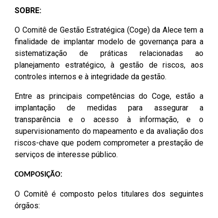
CODINS
Célula de Fotografia
Divisas Territoriais do Ceará
Gestão Ambiental
Defesa Social
Consultoria Legislativa
Utilidade pública
SOBRE:
Corregedoria
Comitê de Gestão Estratégica -
Célula de Assessoria de
Comitê de Prevenção e
Des. Regional, Recursos Hí­
Votações Nominais
Políticas Institucionais
O Comitê de Gestão Estratégica (Coge) da Alece tem a
COGE
Comunicação
Combate à Violência
dricos, Minas e Pesca
finalidade de implantar modelo de governança para a
Medalhas e comendas da Alece
sistematização de práticas relacionadas ao
Comunicação Legislativa
Célula de Projetos Especiais
Comitê de Responsabilidade
Direitos Humanos e Cidadania
planejamento estratégico, à gestão de riscos, aos
Social
Mapa de Leis Históricas
controles internos e à integridade da gestão.
Coordenadoria do Sistema
Educação Básica
Alece de Comunicação
Defensoria Pública do Ceará
Entre as principais competências do Coge, estão a
Fiscalização e Controle
implantação de medidas para assegurar a
Coordenadoria de Polícia
Departamento de Saúde e
transparência e o acesso à informação, e o
Assistência Social
Indústria, Desenvolvimento
supervisionamento do mapeamento e da avaliação dos
Centro de Estudos e Atividades
Econômico e Comércio
riscos-chave que podem comprometer a prestação de
Estratégicas (CEAE)
Escola Superior do Parlamento
serviços de interesse público.
Cearense (Unipace)
Infância e Adolescência
:
COMPOSIÇÃO
Controladoria
Escritório Frei Tito
Juventude
O Comitê é composto pelos titulares dos seguintes
Concursos e Processos
órgãos:
Seletivos
Instituto de Estudos e
Meio Ambiente, Mudanças