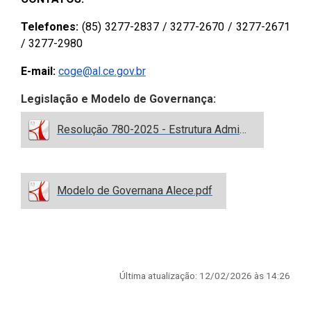
2ª Companhia de Polícia de
Telefones:
(85) 3277-2837 / 3277-2670 / 3277-2671
Guarda (2ª CPG)
/ 3277-2980
Departamento de
E-mail:
coge@al.ce.gov.br
Documentação e Informação
Legislação e Modelo de Governança:
Resolução 780-2025 - Estrutura Administrativa 2026.pdf
Modelo de Governana Alece.pdf
Última atualização: 12/02/2026 às 14:26