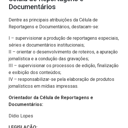
CODINS
Célula de Fotografia
Divisas Territoriais do Ceará
Gestão Ambiental
Defesa Social
Consultoria Legislativa
Utilidade pública
Documentários
Corregedoria
Comitê de Gestão Estratégica -
Célula de Assessoria de
Comitê de Prevenção e
Des. Regional, Recursos Hí­
Votações Nominais
Políticas Institucionais
Dentre as principais atribuições da Célula de
COGE
Comunicação
Combate à Violência
dricos, Minas e Pesca
Reportagens e Documentários, destacam-se:
Medalhas e comendas da Alece
Comunicação Legislativa
Célula de Projetos Especiais
Comitê de Responsabilidade
Direitos Humanos e Cidadania
I – supervisionar a produção de reportagens especiais,
Social
Mapa de Leis Históricas
séries e documentários institucionais;
Coordenadoria do Sistema
Educação Básica
II – orientar o desenvolvimento de roteiros, a apuração
Alece de Comunicação
Defensoria Pública do Ceará
jornalística e a condução das gravações;
Fiscalização e Controle
III – supervisionar os processos de edição, finalização
Coordenadoria de Polícia
Departamento de Saúde e
e exibição dos conteúdos;
Assistência Social
Indústria, Desenvolvimento
IV – responsabilizar-se pela elaboração de produtos
Centro de Estudos e Atividades
Econômico e Comércio
jornalísticos em mídias impressas.
Estratégicas (CEAE)
Escola Superior do Parlamento
Cearense (Unipace)
Infância e Adolescência
Orientador da Célula de Reportagens e
Controladoria
Documentários:
Escritório Frei Tito
Juventude
Dídio Lopes
Concursos e Processos
Seletivos
Instituto de Estudos e
Meio Ambiente, Mudanças
LEGISLAÇÃO: