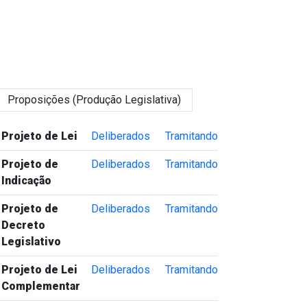
Proposições (Produção Legislativa)
Tipo de Proposição
Proposições Deliberadas
Proposições Tramitando
Projeto de Lei
Deliberados
Tramitando
Projeto de
Deliberados
Tramitando
Indicação
Projeto de
Deliberados
Tramitando
Decreto
Legislativo
Projeto de Lei
Deliberados
Tramitando
Complementar