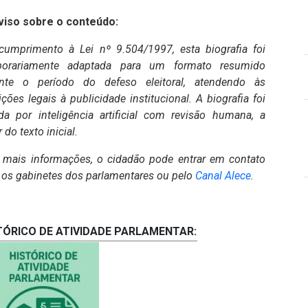
iso sobre o conteúdo:
umprimento à Lei nº 9.504/1997, esta biografia foi
porariamente adaptada para um formato resumido
nte o período do defeso eleitoral, atendendo às
rições legais à publicidade institucional. A biografia foi
da por inteligência artificial com revisão humana, a
r do texto inicial.
 mais informações, o cidadão pode entrar em contato
(Abre em no
os gabinetes dos parlamentares ou pelo
Canal Alece
.
TÓRICO DE ATIVIDADE PARLAMENTAR: