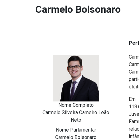
Carmelo Bolsonaro
Perf
Carm
Carm
Carm
part
elei
Em 
Nome Completo
118.
Carmelo Silveira Carneiro Leão
Juve
Neto
Famí
rela
Nome Parlamentar
infân
Carmelo Bolsonaro