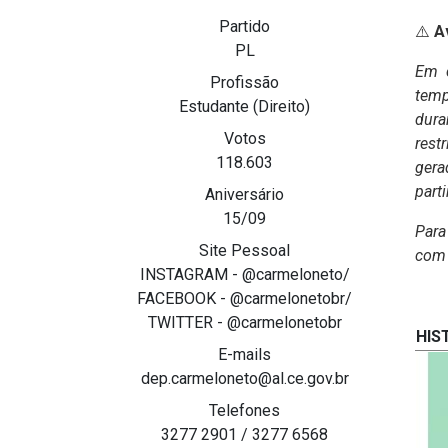
Partido
⚠️
Av
PL
Em c
Profissão
tem
Estudante (Direito)
dura
Votos
rest
118.603
gera
parti
Aniversário
15/09
Para
Site Pessoal
com 
INSTAGRAM - @carmeloneto/
FACEBOOK - @carmelonetobr/
TWITTER - @carmelonetobr
HIS
E-mails
dep.carmeloneto@al.ce.gov.br
Telefones
3277 2901 / 3277 6568