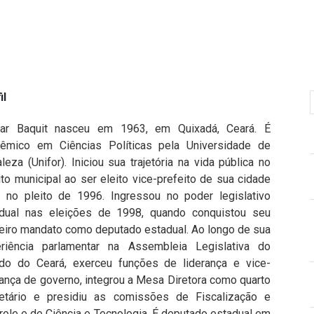
il
ar Baquit nasceu em 1963, em Quixadá, Ceará. É
êmico em Ciências Políticas pela Universidade de
aleza (Unifor). Iniciou sua trajetória na vida pública no
to municipal ao ser eleito vice-prefeito de sua cidade
l no pleito de 1996. Ingressou no poder legislativo
dual nas eleições de 1998, quando conquistou seu
eiro mandato como deputado estadual. Ao longo de sua
riência parlamentar na Assembleia Legislativa do
do do Ceará, exerceu funções de liderança e vice-
rança de governo, integrou a Mesa Diretora como quarto
etário e presidiu as comissões de Fiscalização e
role e de Ciência e Tecnologia. É deputado estadual em