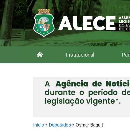
Institucional
Par
Início
»
Deputados
»
Osmar Baquit