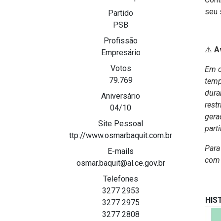
seu 
Partido
PSB
Profissão
⚠️
Av
Empresário
Votos
Em c
79.769
temp
dura
Aniversário
restr
04/10
gera
Site Pessoal
parti
ttp://www.osmarbaquit.com.br
Para
E-mails
com 
osmar.baquit@al.ce.gov.br
Telefones
3277 2953
HIS
3277 2975
3277 2808