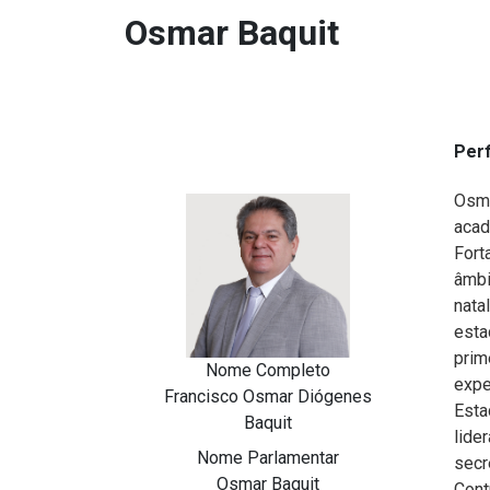
Osmar Baquit
Perf
Osm
acad
Fort
âmbi
nata
esta
prim
Nome Completo
expe
Francisco Osmar Diógenes
Esta
Baquit
lide
Nome Parlamentar
secr
Osmar Baquit
Cont