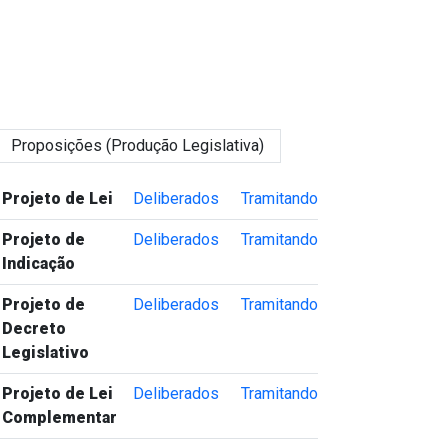
Proposições (Produção Legislativa)
Tipo de Proposição
Proposições Deliberadas
Proposições Tramitando
Projeto de Lei
Deliberados
Tramitando
Projeto de
Deliberados
Tramitando
Indicação
Projeto de
Deliberados
Tramitando
Decreto
Legislativo
Projeto de Lei
Deliberados
Tramitando
Complementar