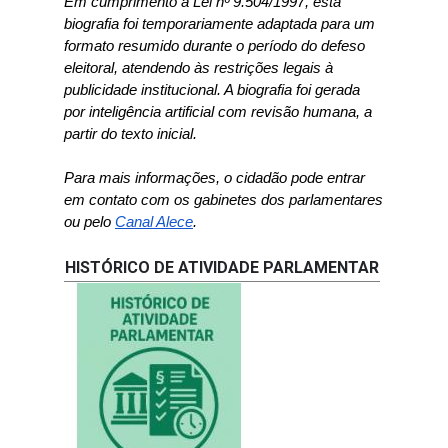
Em cumprimento à Lei nº 9.504/1997, esta 
biografia foi temporariamente adaptada para um 
formato resumido durante o período do defeso 
eleitoral, atendendo às restrições legais à 
publicidade institucional. A biografia foi gerada 
por inteligência artificial com revisão humana, a 
partir do texto inicial.
Para mais informações, o cidadão pode entrar 
em contato com os gabinetes dos parlamentares 
(Abre em nova janela)
ou pelo 
Canal Alece
.
HISTÓRICO DE ATIVIDADE PARLAMENTAR