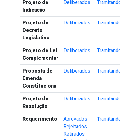
Projeto de
Deliberados
Tramitando
Indicação
Projeto de
Deliberados
Tramitando
Decreto
Legislativo
Projeto de Lei
Deliberados
Tramitando
Complementar
Proposta de
Deliberados
Tramitando
Emenda
Constitucional
Projeto de
Deliberados
Tramitando
Resolução
Requerimento
Aprovados
Tramitando
Rejeitados
Retirados