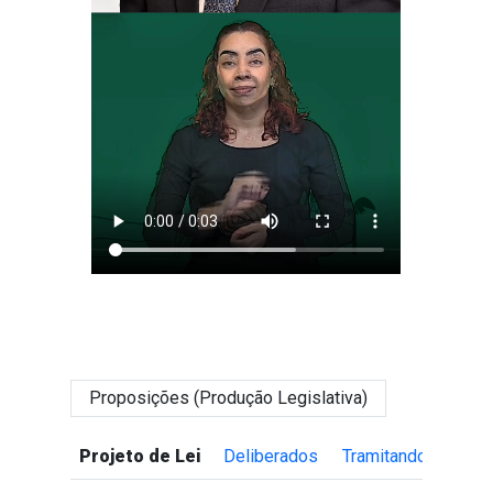
Proposições (Produção Legislativa)
Tipo de Proposição
Proposições Deliberadas
Proposições Tramitando
Projeto de Lei
Deliberados
Tramitando