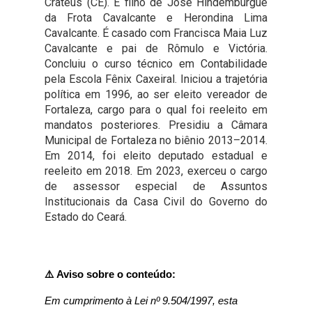
Crateús (CE). É filho de José Hindemburgue
2ª Companhia de Polícia de
da Frota Cavalcante e Herondina Lima
Guarda (2ª CPG)
Cavalcante. É casado com Francisca Maia Luz
Cavalcante e pai de Rômulo e Victória.
Concluiu o curso técnico em Contabilidade
Departamento de
pela Escola Fênix Caxeiral. Iniciou a trajetória
Documentação e Informação
política em 1996, ao ser eleito vereador de
Fortaleza, cargo para o qual foi reeleito em
mandatos posteriores. Presidiu a Câmara
Municipal de Fortaleza no biênio 2013–2014.
Em 2014, foi eleito deputado estadual e
reeleito em 2018. Em 2023, exerceu o cargo
de assessor especial de Assuntos
Institucionais da Casa Civil do Governo do
Estado do Ceará.
⚠️ Aviso sobre o conteúdo:
Em cumprimento à Lei nº 9.504/1997, esta 