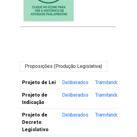
Proposições (Produção Legislativa)
Tipo de Proposição
Proposições Deliberadas
Proposições Tramitando
Projeto de Lei
Deliberados
Tramitando
Projeto de
Deliberados
Tramitando
Indicação
Projeto de
Deliberados
Tramitando
Decreto
Legislativo