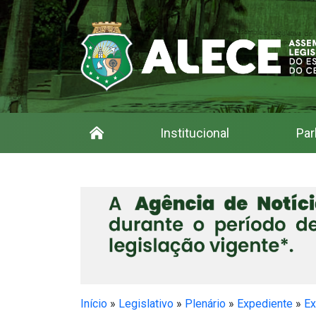
Institucional
Par
Início
»
Legislativo
»
Plenário
»
Expediente
»
Ex