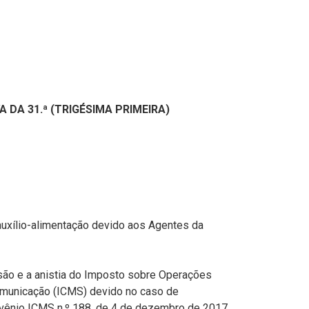
 DA 31.ª (TRIGÉSIMA PRIMEIRA)
ela)
uxílio-alimentação devido aos Agentes da
ela)
são e a anistia do Imposto sobre Operações
Comunicação (ICMS) devido no caso de
vênio ICMS n.º 188, de 4 de dezembro de 2017,