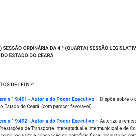
) SESSÃO ORDINÁRIA DA 4.ª (QUARTA) SESSÃO LEGISLATIVA
 DO ESTADO DO CEARÁ.
OS DE LEI N.º:
(Abre em nova jan
m n.º 9.491 - Autoria do Poder Executivo –
Dispõe sobre o a
o Estado do Ceará. (com parecer favorável)
(Abre em nova jan
m n.º 9.492 - Autoria do Poder Executivo –
Autoriza a remis
 Prestações de Transporte Interestadual e Intermunicipal e de 
o requisito à concessão de benefício fiscal previsto no con