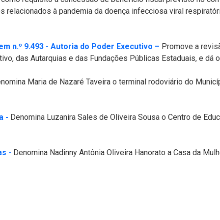
 relacionados à pandemia da doença infecciosa viral respiratór
(Abre em nova jan
m n.º 9.493 - Autoria do Poder Executivo –
Promove a revisã
tivo, das Autarquias e das Fundações Públicas Estaduais, e dá o
re em nova janela)
omina Maria de Nazaré Taveira o terminal rodoviário do Municíp
(Abre em nova janela)
a -
Denomina Luzanira Sales de Oliveira Sousa o Centro de Educa
(Abre em nova janela)
s -
Denomina Nadinny Antônia Oliveira Hanorato a Casa da Mulh