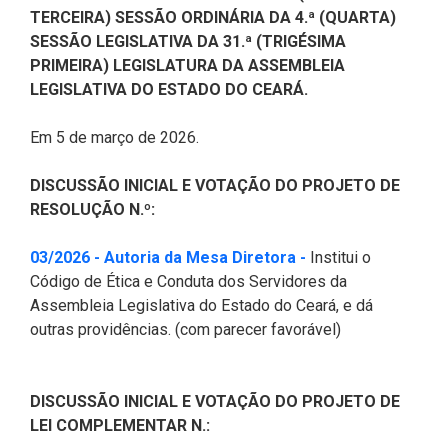
CODINS
Célula de Fotografia
Divisas Territoriais do Ceará
Gestão Ambiental
Defesa Social
Consultoria Legislativa
Utilidade pública
TERCEIRA) SESSÃO ORDINÁRIA DA 4.ª (QUARTA)
Corregedoria
SESSÃO LEGISLATIVA DA 31.ª (TRIGÉSIMA
Comitê de Gestão Estratégica -
Célula de Assessoria de
Comitê de Prevenção e
Des. Regional, Recursos Hí­
Votações Nominais
Políticas Institucionais
PRIMEIRA) LEGISLATURA DA ASSEMBLEIA
COGE
Comunicação
Combate à Violência
dricos, Minas e Pesca
LEGISLATIVA DO ESTADO DO CEARÁ.
Medalhas e comendas da Alece
Comunicação Legislativa
Célula de Projetos Especiais
Comitê de Responsabilidade
Direitos Humanos e Cidadania
Em 5 de março de 2026.
Social
Mapa de Leis Históricas
Coordenadoria do Sistema
Educação Básica
DISCUSSÃO INICIAL E VOTAÇÃO DO PROJETO DE
Alece de Comunicação
Defensoria Pública do Ceará
RESOLUÇÃO N.º:
Fiscalização e Controle
Coordenadoria de Polícia
Departamento de Saúde e
(Abre em nova janela
03/2026 - Autoria da Mesa Diretora -
Institui o
Assistência Social
Indústria, Desenvolvimento
Código de Ética e Conduta dos Servidores da
Centro de Estudos e Atividades
Econômico e Comércio
Assembleia Legislativa do Estado do Ceará, e dá
Estratégicas (CEAE)
Escola Superior do Parlamento
outras providências. (com parecer favorável)
Cearense (Unipace)
Infância e Adolescência
Controladoria
Escritório Frei Tito
Juventude
DISCUSSÃO INICIAL E VOTAÇÃO DO PROJETO DE
Concursos e Processos
LEI COMPLEMENTAR N.:
Seletivos
Instituto de Estudos e
Meio Ambiente, Mudanças