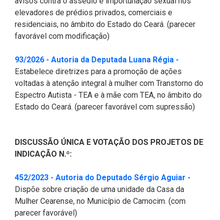
avisos contra o assédio e importunação sexual nos
elevadores de prédios privados, comerciais e
residenciais, no âmbito do Estado do Ceará. (parecer
favorável com modificação)
(Abre em no
93/2026 - Autoria da Deputada Luana Régia -
Estabelece diretrizes para a promoção de ações
voltadas à atenção integral à mulher com Transtorno do
Espectro Autista - TEA e à mãe com TEA, no âmbito do
Estado do Ceará. (parecer favorável com supressão)
DISCUSSÃO ÚNICA E VOTAÇÃO DOS PROJETOS DE
INDICAÇÃO N.º:
(Abre em
452/2023 - Autoria do Deputado Sérgio Aguiar -
Dispõe sobre criação de uma unidade da Casa da
Mulher Cearense, no Município de Camocim. (com
parecer favorável)