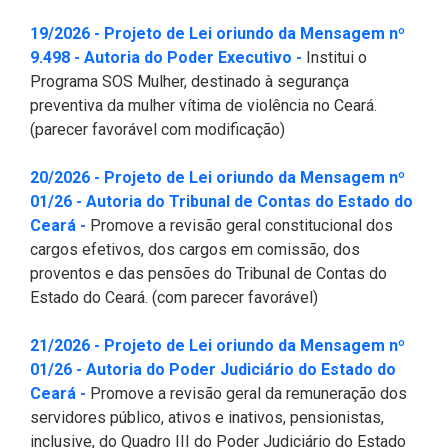
2ª Companhia de Polícia de
19/2026 - Projeto de Lei oriundo da Mensagem nº
Guarda (2ª CPG)
(Abre em nova janela
9.498 - Autoria do Poder Executivo -
Institui o
Programa SOS Mulher, destinado à segurança
Departamento de
preventiva da mulher vítima de violência no Ceará.
Documentação e Informação
(parecer favorável com modificação)
20/2026 - Projeto de Lei oriundo da Mensagem nº
01/26 - Autoria do Tribunal de Contas do Estado do
(Abre em nova janela)
Ceará -
Promove a revisão geral constitucional dos
cargos efetivos, dos cargos em comissão, dos
proventos e das pensões do Tribunal de Contas do
Estado do Ceará. (com parecer favorável)
21/2026 - Projeto de Lei oriundo da Mensagem nº
01/26 - Autoria do Poder Judiciário do Estado do
(Abre em nova janela)
Ceará -
Promove a revisão geral da remuneração dos
servidores público, ativos e inativos, pensionistas,
inclusive, do Quadro III do Poder Judiciário do Estado