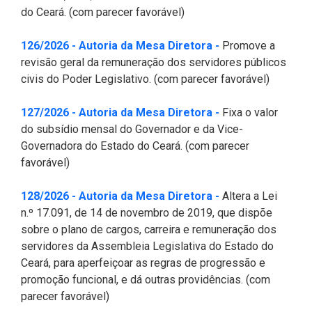
do Ceará. (com parecer favorável)
(Abre em nova jane
126/2026 - Autoria da Mesa Diretora -
Promove a
revisão geral da remuneração dos servidores públicos
civis do Poder Legislativo. (com parecer favorável)
(Abre em nova jane
127/2026 - Autoria da Mesa Diretora -
Fixa o valor
do subsídio mensal do Governador e da Vice-
Governadora do Estado do Ceará. (com parecer
favorável)
(Abre em nova jane
128/2026 - Autoria da Mesa Diretora -
Altera a Lei
n.º 17.091, de 14 de novembro de 2019, que dispõe
sobre o plano de cargos, carreira e remuneração dos
servidores da Assembleia Legislativa do Estado do
Ceará, para aperfeiçoar as regras de progressão e
promoção funcional, e dá outras providências. (com
parecer favorável)