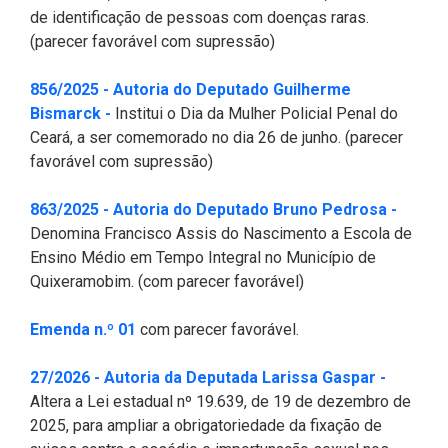
de identificação de pessoas com doenças raras.
(parecer favorável com supressão)
856/2025 - Autoria do Deputado Guilherme
(Abre em nova janela)
Bismarck -
Institui o Dia da Mulher Policial Penal do
Ceará, a ser comemorado no dia 26 de junho. (parecer
favorável com supressão)
(Abre e
863/2025 - Autoria do Deputado Bruno Pedrosa -
Denomina Francisco Assis do Nascimento a Escola de
Ensino Médio em Tempo Integral no Município de
Quixeramobim. (com parecer favorável)
(Abre em nova janela)
Emenda n.º 01
com parecer favorável.
(Abre em
27/2026 - Autoria da Deputada Larissa Gaspar -
Altera a Lei estadual nº 19.639, de 19 de dezembro de
2025, para ampliar a obrigatoriedade da fixação de