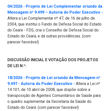
Pesquisas Sobre o
Climáticas e Desenvolvimento
04/2026 - Projeto de Lei Complementar oriundo da
Procuradoria Geral
Desenvolvimento do Ceará -
do Semiárido
(Abr
Mensagem nº 9.499 – Autoria do Poder Executivo -
Inesp
Altera a Lei Complementar nº 47, de 16 de julho de
Tecnologia da Informação
Orçamento, Finanças e
2004, que institui o Fundo de Defesa Social do Estado
Malce - Memorial da Alece
Tributação
do Ceará - FDS, cria o Conselho de Defesa Social do
Assessoria Jurídica e Relações
Deputado Pontes Neto
Estado do Ceará, e dá outras providências. (com
Institucionais
Previdência Social e Saúde
parecer favorável)
Procon Alece
Secretaria Executiva da Mesa
Proteção Social e Combate à
Diretora
Procuradoria Especial da Mulher
Fome
DISCUSSÃO INICIAL E VOTAÇÃO DOS PROJETOS
DE LEI N.º:
Coordenadoria de Eventos e
Sala do Empreendedor
Trabalho, Administração e
Cerimonial
Serviço Publico
18/2026 - Projeto de Lei oriundo da Mensagem nº
(Abre em nova janela
9.497 - Autoria do Poder Executivo -
Altera a Lei nº
Comitê de Imprensa
Turismo e Serviços
14.101, de 10 abril de 2008, que dispõe sobre a
transposição de Agentes Comunitários de Saúde para
1ª Companhia do Batalhão de
Viação, Transporte e Des.
o quadro suplementar da Secretaria da Saúde do
Prevenção Institucional
Urbano
Estado do Ceará. (com parecer favorável)