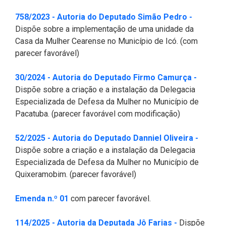
(Abre em 
758/2023 - Autoria do Deputado Simão Pedro -
Dispõe sobre a implementação de uma unidade da
Casa da Mulher Cearense no Município de Icó. (com
parecer favorável)
(Abre em
30/2024 - Autoria do Deputado Firmo Camurça -
Dispõe sobre a criação e a instalação da Delegacia
Especializada de Defesa da Mulher no Município de
Pacatuba. (parecer favorável com modificação)
(Abre e
52/2025 - Autoria do Deputado Danniel Oliveira -
Dispõe sobre a criação e a instalação da Delegacia
Especializada de Defesa da Mulher no Município de
Quixeramobim. (parecer favorável)
(Abre em nova janela)
Emenda n.º 01
com parecer favorável.
(Abre em nova
114/2025 - Autoria da Deputada Jô Farias -
Dispõe