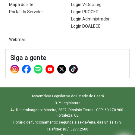
Pesquisas Sobre o
Climáticas e Desenvolvimento
Mapa do site
Login V-Doc Leg
Procuradoria Geral
Desenvolvimento do Ceará -
do Semiárido
Portal do Servidor
Login PROGED
Inesp
Login Administrador
Tecnologia da Informação
Orçamento, Finanças e
Login DOALECE
Malce - Memorial da Alece
Tributação
Assessoria Jurídica e Relações
Deputado Pontes Neto
Webmail
Institucionais
Previdência Social e Saúde
Procon Alece
Siga a gente
Secretaria Executiva da Mesa
Proteção Social e Combate à
Diretora
Procuradoria Especial da Mulher
Fome
Coordenadoria de Eventos e
Sala do Empreendedor
Trabalho, Administração e
Cerimonial
Serviço Publico
Assembleia Legislativa do Estado do Ceará
31º Legislatura
Comitê de Imprensa
Turismo e Serviços
Av. Desembargador Moreira, 2807, Dionísio Torres - CEP: 60.170-900 -
Fortaleza, CE
1ª Companhia do Batalhão de
Viação, Transporte e Des.
Horário de funcionamento: segunda a sexta-feira, das 8h às 17h.
Prevenção Institucional
Urbano
Telefone: (85) 3277.2500