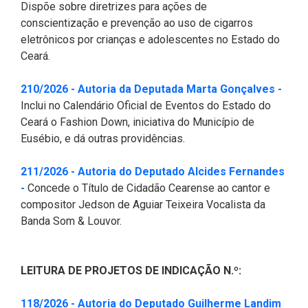
Dispõe sobre diretrizes para ações de
2ª Companhia de Polícia de
conscientização e prevenção ao uso de cigarros
Guarda (2ª CPG)
eletrônicos por crianças e adolescentes no Estado do
Ceará.
Departamento de
Documentação e Informação
(Abr
210/2026 - Autoria da Deputada Marta Gonçalves -
Inclui no Calendário Oficial de Eventos do Estado do
Ceará o Fashion Down, iniciativa do Município de
Eusébio, e dá outras providências.
211/2026 - Autoria do Deputado Alcides Fernandes
(Abre em nova janela)
-
Concede o Título de Cidadão Cearense ao cantor e
compositor Jedson de Aguiar Teixeira Vocalista da
Banda Som & Louvor.
LEITURA DE PROJETOS DE INDICAÇÃO N.º:
118/2026 - Autoria do Deputado Guilherme Landim