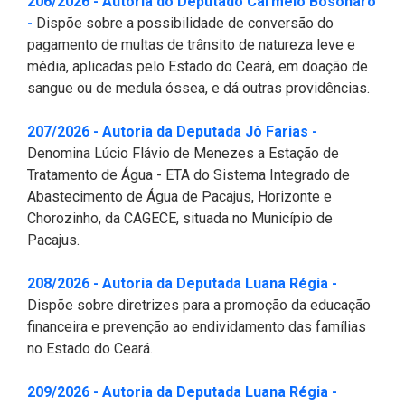
206/2026 - Autoria do Deputado Carmelo Bosonaro
Pesquisas Sobre o
Climáticas e Desenvolvimento
(Abre em nova janela)
-
Dispõe sobre a possibilidade de conversão do
Procuradoria Geral
Desenvolvimento do Ceará -
do Semiárido
pagamento de multas de trânsito de natureza leve e
Inesp
média, aplicadas pelo Estado do Ceará, em doação de
Tecnologia da Informação
Orçamento, Finanças e
sangue ou de medula óssea, e dá outras providências.
Malce - Memorial da Alece
Tributação
Assessoria Jurídica e Relações
Deputado Pontes Neto
(Abre em nov
207/2026 - Autoria da Deputada Jô Farias -
Institucionais
Previdência Social e Saúde
Denomina Lúcio Flávio de Menezes a Estação de
Procon Alece
Tratamento de Água - ETA do Sistema Integrado de
Secretaria Executiva da Mesa
Proteção Social e Combate à
Abastecimento de Água de Pacajus, Horizonte e
Diretora
Procuradoria Especial da Mulher
Fome
Chorozinho, da CAGECE, situada no Município de
Pacajus.
Coordenadoria de Eventos e
Sala do Empreendedor
Trabalho, Administração e
Cerimonial
Serviço Publico
(Abre em 
208/2026 - Autoria da Deputada Luana Régia -
Dispõe sobre diretrizes para a promoção da educação
Comitê de Imprensa
Turismo e Serviços
financeira e prevenção ao endividamento das famílias
no Estado do Ceará.
1ª Companhia do Batalhão de
Viação, Transporte e Des.
Prevenção Institucional
Urbano
(Abre em 
209/2026 - Autoria da Deputada Luana Régia -