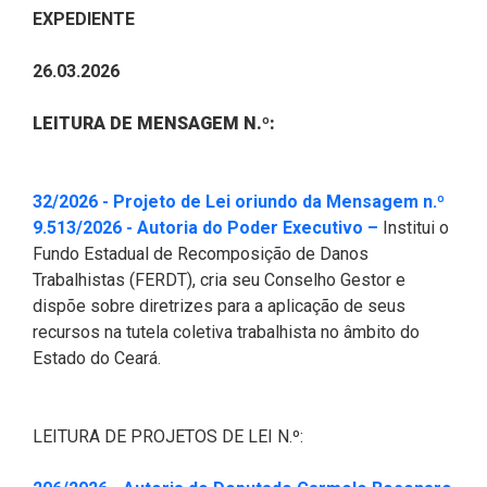
CODINS
Célula de Fotografia
Divisas Territoriais do Ceará
Gestão Ambiental
Defesa Social
Consultoria Legislativa
Utilidade pública
EXPEDIENTE
Corregedoria
Comitê de Gestão Estratégica -
Célula de Assessoria de
Comitê de Prevenção e
Des. Regional, Recursos Hí­
Votações Nominais
Políticas Institucionais
26.03.2026
COGE
Comunicação
Combate à Violência
dricos, Minas e Pesca
Medalhas e comendas da Alece
LEITURA DE MENSAGEM N.º:
Comunicação Legislativa
Célula de Projetos Especiais
Comitê de Responsabilidade
Direitos Humanos e Cidadania
Social
Mapa de Leis Históricas
Coordenadoria do Sistema
Educação Básica
32/2026 - Projeto de Lei oriundo da Mensagem n.º
Alece de Comunicação
Defensoria Pública do Ceará
(Abre em nov
9.513/2026 - Autoria do Poder Executivo –
Institui o
Fiscalização e Controle
Fundo Estadual de Recomposição de Danos
Coordenadoria de Polícia
Departamento de Saúde e
Trabalhistas (FERDT), cria seu Conselho Gestor e
Assistência Social
Indústria, Desenvolvimento
dispõe sobre diretrizes para a aplicação de seus
Centro de Estudos e Atividades
Econômico e Comércio
recursos na tutela coletiva trabalhista no âmbito do
Estratégicas (CEAE)
Escola Superior do Parlamento
Estado do Ceará.
Cearense (Unipace)
Infância e Adolescência
Controladoria
Escritório Frei Tito
Juventude
LEITURA DE PROJETOS DE LEI N.º:
Concursos e Processos
Seletivos
Instituto de Estudos e
Meio Ambiente, Mudanças