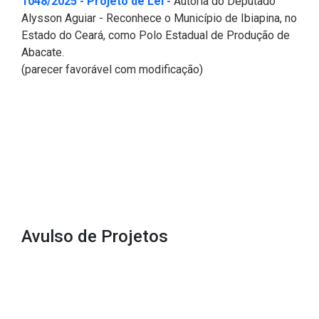
(Abre em nova janela)
1048/2025 - Projeto de Lei -
Autoria do Deputado
Alysson Aguiar - Reconhece o Município de Ibiapina, no
Estado do Ceará, como Polo Estadual de Produção de
Abacate.
(parecer favorável com modificação)
Avulso de Projetos