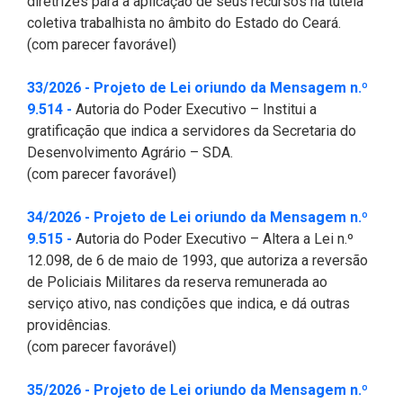
diretrizes para a aplicação de seus recursos na tutela
coletiva trabalhista no âmbito do Estado do Ceará.
(com parecer favorável)
33/2026 - Projeto de Lei oriundo da Mensagem n.º
(Abre em nova janela)
9.514 -
Autoria do Poder Executivo – Institui a
gratificação que indica a servidores da Secretaria do
Desenvolvimento Agrário – SDA.
(com parecer favorável)
34/2026 - Projeto de Lei oriundo da Mensagem n.º
(Abre em nova janela)
9.515 -
Autoria do Poder Executivo – Altera a Lei n.º
12.098, de 6 de maio de 1993, que autoriza a reversão
de Policiais Militares da reserva remunerada ao
serviço ativo, nas condições que indica, e dá outras
providências.
(com parecer favorável)
35/2026 - Projeto de Lei oriundo da Mensagem n.º