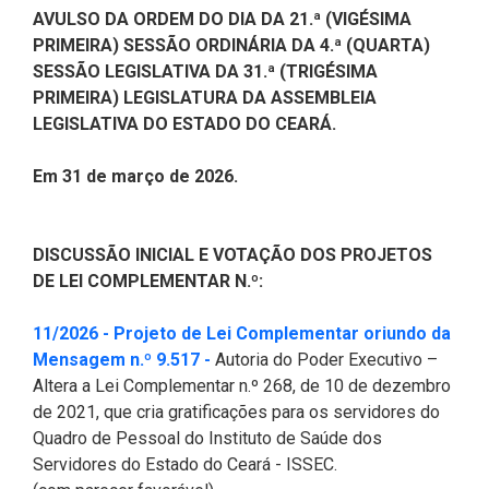
CODINS
Célula de Fotografia
Divisas Territoriais do Ceará
Gestão Ambiental
Defesa Social
Consultoria Legislativa
Utilidade pública
AVULSO DA ORDEM DO DIA DA 21.ª (VIGÉSIMA
Corregedoria
PRIMEIRA) SESSÃO ORDINÁRIA DA 4.ª (QUARTA)
Comitê de Gestão Estratégica -
Célula de Assessoria de
Comitê de Prevenção e
Des. Regional, Recursos Hí­
Votações Nominais
Políticas Institucionais
SESSÃO LEGISLATIVA DA 31.ª (TRIGÉSIMA
COGE
Comunicação
Combate à Violência
dricos, Minas e Pesca
PRIMEIRA) LEGISLATURA DA ASSEMBLEIA
Medalhas e comendas da Alece
LEGISLATIVA DO ESTADO DO CEARÁ.
Comunicação Legislativa
Célula de Projetos Especiais
Comitê de Responsabilidade
Direitos Humanos e Cidadania
Social
Mapa de Leis Históricas
Em 31 de março de 2026.
Coordenadoria do Sistema
Educação Básica
Alece de Comunicação
Defensoria Pública do Ceará
Fiscalização e Controle
DISCUSSÃO INICIAL E VOTAÇÃO DOS PROJETOS
Coordenadoria de Polícia
Departamento de Saúde e
DE LEI COMPLEMENTAR N.º:
Assistência Social
Indústria, Desenvolvimento
Centro de Estudos e Atividades
Econômico e Comércio
11/2026 - Projeto de Lei Complementar oriundo da
Estratégicas (CEAE)
Escola Superior do Parlamento
(Abre em nova janela)
Mensagem n.º 9.517 -
Autoria do Poder Executivo –
Cearense (Unipace)
Infância e Adolescência
Altera a Lei Complementar n.º 268, de 10 de dezembro
Controladoria
de 2021, que cria gratificações para os servidores do
Escritório Frei Tito
Juventude
Quadro de Pessoal do Instituto de Saúde dos
Concursos e Processos
Servidores do Estado do Ceará - ISSEC.
Seletivos
Instituto de Estudos e
Meio Ambiente, Mudanças