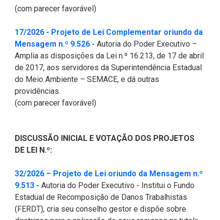
(com parecer favorável)
17/2026 - Projeto de Lei Complementar oriundo da
(Abre em nova janela)
Mensagem n.º 9.526 -
Autoria do Poder Executivo –
Amplia as disposições da Lei n.º 16.213, de 17 de abril
de 2017, aos servidores da Superintendência Estadual
do Meio Ambiente – SEMACE, e dá outras
providências.
(com parecer favorável)
DISCUSSÃO INICIAL E VOTAÇÃO DOS PROJETOS
DE LEI N.º:
32/2026 – Projeto de Lei oriundo da Mensagem n.º
(Abre em nova janela)
9.513 -
Autoria do Poder Executivo - Institui o Fundo
Estadual de Recomposição de Danos Trabalhistas
(FERDT), cria seu conselho gestor e dispõe sobre