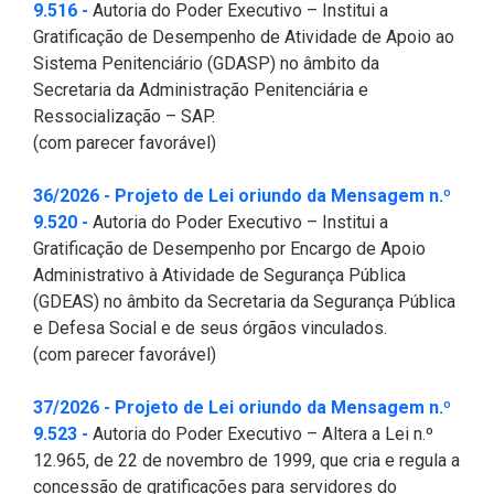
(Abre em nova janela)
9.516 -
Autoria do Poder Executivo – Institui a
Gratificação de Desempenho de Atividade de Apoio ao
Sistema Penitenciário (GDASP) no âmbito da
Secretaria da Administração Penitenciária e
Ressocialização – SAP.
(com parecer favorável)
36/2026 - Projeto de Lei oriundo da Mensagem n.º
(Abre em nova janela)
9.520 -
Autoria do Poder Executivo – Institui a
Gratificação de Desempenho por Encargo de Apoio
Administrativo à Atividade de Segurança Pública
(GDEAS) no âmbito da Secretaria da Segurança Pública
e Defesa Social e de seus órgãos vinculados.
(com parecer favorável)
37/2026 - Projeto de Lei oriundo da Mensagem n.º
(Abre em nova janela)
9.523 -
Autoria do Poder Executivo – Altera a Lei n.º
12.965, de 22 de novembro de 1999, que cria e regula a
concessão de gratificações para servidores do