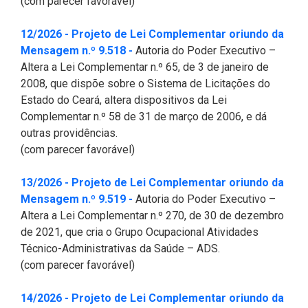
(com parecer favorável)
Pesquisas Sobre o
Climáticas e Desenvolvimento
Procuradoria Geral
Desenvolvimento do Ceará -
do Semiárido
12/2026 - Projeto de Lei Complementar oriundo da
Inesp
(Abre em nova janela)
Mensagem n.º 9.518 -
Autoria do Poder Executivo –
Tecnologia da Informação
Orçamento, Finanças e
Altera a Lei Complementar n.º 65, de 3 de janeiro de
Malce - Memorial da Alece
Tributação
2008, que dispõe sobre o Sistema de Licitações do
Assessoria Jurídica e Relações
Deputado Pontes Neto
Estado do Ceará, altera dispositivos da Lei
Institucionais
Previdência Social e Saúde
Complementar n.º 58 de 31 de março de 2006, e dá
Procon Alece
outras providências.
Secretaria Executiva da Mesa
Proteção Social e Combate à
(com parecer favorável)
Diretora
Procuradoria Especial da Mulher
Fome
13/2026 - Projeto de Lei Complementar oriundo da
Coordenadoria de Eventos e
Sala do Empreendedor
Trabalho, Administração e
(Abre em nova janela)
Mensagem n.º 9.519 -
Autoria do Poder Executivo –
Cerimonial
Serviço Publico
Altera a Lei Complementar n.º 270, de 30 de dezembro
de 2021, que cria o Grupo Ocupacional Atividades
Comitê de Imprensa
Turismo e Serviços
Técnico-Administrativas da Saúde – ADS.
(com parecer favorável)
1ª Companhia do Batalhão de
Viação, Transporte e Des.
Prevenção Institucional
Urbano
14/2026 - Projeto de Lei Complementar oriundo da