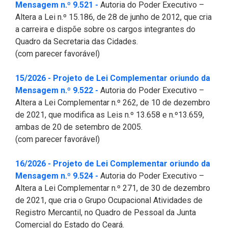
(Abre em nova janela)
Mensagem n.º 9.521 -
Autoria do Poder Executivo –
2ª Companhia de Polícia de
Altera a Lei n.º 15.186, de 28 de junho de 2012, que cria
Guarda (2ª CPG)
a carreira e dispõe sobre os cargos integrantes do
Quadro da Secretaria das Cidades.
Departamento de
(com parecer favorável)
Documentação e Informação
15/2026 - Projeto de Lei Complementar oriundo da
(Abre em nova janela)
Mensagem n.º 9.522 -
Autoria do Poder Executivo –
Altera a Lei Complementar n.º 262, de 10 de dezembro
de 2021, que modifica as Leis n.º 13.658 e n.º13.659,
ambas de 20 de setembro de 2005.
(com parecer favorável)
16/2026 - Projeto de Lei Complementar oriundo da
(Abre em nova janela)
Mensagem n.º 9.524 -
Autoria do Poder Executivo –
Altera a Lei Complementar n.º 271, de 30 de dezembro
de 2021, que cria o Grupo Ocupacional Atividades de
Registro Mercantil, no Quadro de Pessoal da Junta
Comercial do Estado do Ceará.