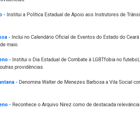
(Abre em nova janela)
o -
Institui a Política Estadual de Apoio aos Instrutores de Trâ
(Abre em nova janela)
osa -
Inclui no Calendário Oficial de Eventos do Estado do Ceará
de maio.
(Abre em nova janela)
eno -
Institui o Dia Estadual de Combate à LGBTfobia no futebol,
outras providências.
(Abre em nova janela)
antana -
Denomina Walter de Menezes Barbosa a Vila Social con
(Abre em nova janela)
eno -
Reconhece o Arquivo Nirez como de destacada relevância hi