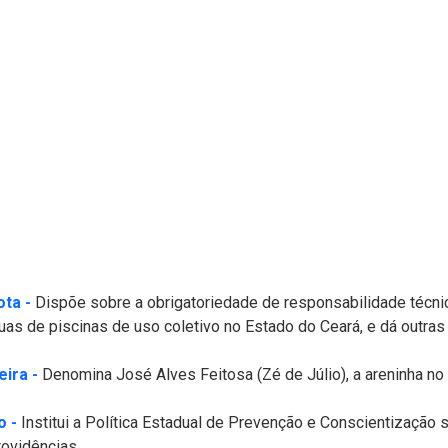
(Abre em nova janela)
ota -
Dispõe sobre a obrigatoriedade de responsabilidade técnica
s de piscinas de uso coletivo no Estado do Ceará, e dá outras 
(Abre em nova janela)
eira -
Denomina José Alves Feitosa (Zé de Júlio), a areninha no D
(Abre em nova janela)
o -
Institui a Política Estadual de Prevenção e Conscientização
rovidências.