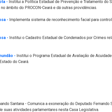
(Abre em nova janela)
ota -
Institui a Política Estadual de Prevenção e Tratamento d
S no âmbito do PROCON-Ceará e dá outras providências.
(Abre em nova janela)
osa -
Implementa sistema de reconhecimento facial para control
(Abre em nova janela)
osa -
Institui o Cadastro Estadual de Condenados por Crimes re
(Abre em nova janela)
mundão -
Institui o Programa Estadual de Avaliação de Acuidad
Estado do Ceará.
ando Santana - Comunica a exoneração do Deputado Fernando Sa
io de suas atividades parlamentares nesta Casa Legislativa.