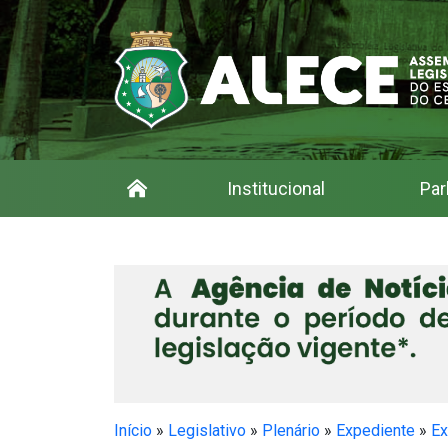
Institucional
Par
Início
»
Legislativo
»
Plenário
»
Expediente
»
Ex