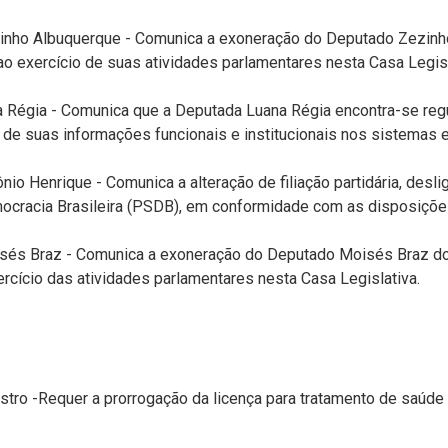
nho Albuquerque - Comunica a exoneração do Deputado Zezinho
il,ao exercício de suas atividades parlamentares nesta Casa Legisl
égia - Comunica que a Deputada Luana Régia encontra-se regul
o de suas informações funcionais e institucionais nos sistemas e
o Henrique - Comunica a alteração de filiação partidária, desl
mocracia Brasileira (PSDB), em conformidade com as disposições
sés Braz - Comunica a exoneração do Deputado Moisés Braz do
ercício das atividades parlamentares nesta Casa Legislativa.
tro -Requer a prorrogação da licença para tratamento de saúde p