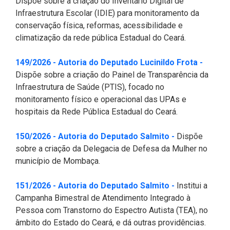
Dispõe sobre a criação do Inventário Digital de
Pesquisas Sobre o
Climáticas e Desenvolvimento
Infraestrutura Escolar (IDIE) para monitoramento da
Procuradoria Geral
Desenvolvimento do Ceará -
do Semiárido
conservação física, reformas, acessibilidade e
Inesp
climatização da rede pública Estadual do Ceará.
Tecnologia da Informação
Orçamento, Finanças e
Malce - Memorial da Alece
Tributação
(Abre 
149/2026 - Autoria do Deputado Lucinildo Frota -
Assessoria Jurídica e Relações
Deputado Pontes Neto
Dispõe sobre a criação do Painel de Transparência da
Institucionais
Previdência Social e Saúde
Infraestrutura de Saúde (PTIS), focado no
Procon Alece
monitoramento físico e operacional das UPAs e
Secretaria Executiva da Mesa
Proteção Social e Combate à
hospitais da Rede Pública Estadual do Ceará.
Diretora
Procuradoria Especial da Mulher
Fome
(Abre em nova
150/2026 - Autoria do Deputado Salmito -
Dispõe
Coordenadoria de Eventos e
Sala do Empreendedor
Trabalho, Administração e
sobre a criação da Delegacia de Defesa da Mulher no
Cerimonial
Serviço Publico
município de Mombaça.
Comitê de Imprensa
Turismo e Serviços
(Abre em nova
151/2026 - Autoria do Deputado Salmito -
Institui a
Campanha Bimestral de Atendimento Integrado à
1ª Companhia do Batalhão de
Viação, Transporte e Des.
Pessoa com Transtorno do Espectro Autista (TEA), no
Prevenção Institucional
Urbano
âmbito do Estado do Ceará, e dá outras providências.