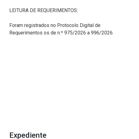
2ª Companhia de Polícia de
LEITURA DE REQUERIMENTOS:
Guarda (2ª CPG)
Foram registrados no Protocolo Digital de
Departamento de
Requerimentos os de n.º 975/2026 a 996/2026.
Documentação e Informação
Expediente