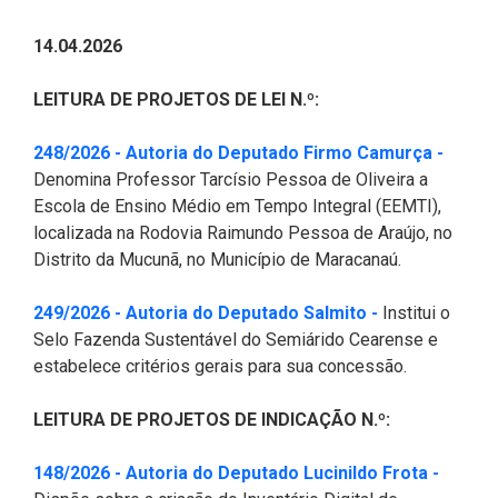
CODINS
Célula de Fotografia
Divisas Territoriais do Ceará
Gestão Ambiental
Defesa Social
Consultoria Legislativa
Utilidade pública
Corregedoria
14.04.2026
Comitê de Gestão Estratégica -
Célula de Assessoria de
Comitê de Prevenção e
Des. Regional, Recursos Hí­
Votações Nominais
Políticas Institucionais
COGE
Comunicação
Combate à Violência
dricos, Minas e Pesca
LEITURA DE PROJETOS DE LEI N.º:
Medalhas e comendas da Alece
Comunicação Legislativa
Célula de Projetos Especiais
Comitê de Responsabilidade
Direitos Humanos e Cidadania
(Abre 
248/2026 - Autoria do Deputado Firmo Camurça -
Social
Mapa de Leis Históricas
Denomina Professor Tarcísio Pessoa de Oliveira a
Coordenadoria do Sistema
Educação Básica
Escola de Ensino Médio em Tempo Integral (EEMTI),
Alece de Comunicação
Defensoria Pública do Ceará
localizada na Rodovia Raimundo Pessoa de Araújo, no
Fiscalização e Controle
Distrito da Mucunã, no Município de Maracanaú.
Coordenadoria de Polícia
Departamento de Saúde e
Assistência Social
Indústria, Desenvolvimento
(Abre em nova
249/2026 - Autoria do Deputado Salmito -
Institui o
Centro de Estudos e Atividades
Econômico e Comércio
Selo Fazenda Sustentável do Semiárido Cearense e
Estratégicas (CEAE)
Escola Superior do Parlamento
estabelece critérios gerais para sua concessão.
Cearense (Unipace)
Infância e Adolescência
Controladoria
LEITURA DE PROJETOS DE INDICAÇÃO N.º:
Escritório Frei Tito
Juventude
Concursos e Processos
(Abre 
148/2026 - Autoria do Deputado Lucinildo Frota -
Seletivos
Instituto de Estudos e
Meio Ambiente, Mudanças