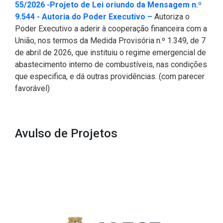
55/2026 -Projeto de Lei oriundo da Mensagem n.º
2ª Companhia de Polícia de
(Abre em nova janel
9.544 - Autoria do Poder Executivo –
Autoriza o
Guarda (2ª CPG)
Poder Executivo a aderir à cooperação financeira com a
União, nos termos da Medida Provisória n.º 1.349, de 7
Departamento de
de abril de 2026, que instituiu o regime emergencial de
Documentação e Informação
abastecimento interno de combustíveis, nas condições
que especifica, e dá outras providências. (com parecer
favorável)
Avulso de Projetos