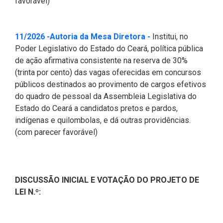
favorável)
Pesquisas Sobre o
Climáticas e Desenvolvimento
Procuradoria Geral
Desenvolvimento do Ceará -
do Semiárido
Inesp
(Abre em nova janela
11/2026 -Autoria da Mesa Diretora -
Institui, no
Tecnologia da Informação
Orçamento, Finanças e
Poder Legislativo do Estado do Ceará, política pública
Malce - Memorial da Alece
Tributação
de ação afirmativa consistente na reserva de 30%
Assessoria Jurídica e Relações
Deputado Pontes Neto
(trinta por cento) das vagas oferecidas em concursos
Institucionais
Previdência Social e Saúde
públicos destinados ao provimento de cargos efetivos
Procon Alece
do quadro de pessoal da Assembleia Legislativa do
Secretaria Executiva da Mesa
Proteção Social e Combate à
Estado do Ceará a candidatos pretos e pardos,
Diretora
Procuradoria Especial da Mulher
Fome
indígenas e quilombolas, e dá outras providências.
(com parecer favorável)
Coordenadoria de Eventos e
Sala do Empreendedor
Trabalho, Administração e
Cerimonial
Serviço Publico
Comitê de Imprensa
Turismo e Serviços
DISCUSSÃO INICIAL E VOTAÇÃO DO PROJETO DE
LEI N.º:
1ª Companhia do Batalhão de
Viação, Transporte e Des.
Prevenção Institucional
Urbano