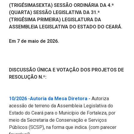
CODINS
Célula de Fotografia
Divisas Territoriais do Ceará
Gestão Ambiental
Defesa Social
Consultoria Legislativa
Utilidade pública
(TRIGÉSIMASEXTA) SESSÃO ORDINÁRIA DA 4.ª
Corregedoria
(QUARTA) SESSÃO LEGISLATIVA DA 31.ª
Comitê de Gestão Estratégica -
Célula de Assessoria de
Comitê de Prevenção e
Des. Regional, Recursos Hí­
Votações Nominais
Políticas Institucionais
(TRIGÉSIMA PRIMEIRA) LEGISLATURA DA
COGE
Comunicação
Combate à Violência
dricos, Minas e Pesca
ASSEMBLEIA LEGISLATIVA DO ESTADO DO CEARÁ.
Medalhas e comendas da Alece
Comunicação Legislativa
Célula de Projetos Especiais
Comitê de Responsabilidade
Direitos Humanos e Cidadania
Em 7 de maio de 2026.
Social
Mapa de Leis Históricas
Coordenadoria do Sistema
Educação Básica
Alece de Comunicação
Defensoria Pública do Ceará
Fiscalização e Controle
DISCUSSÃO ÚNICA E VOTAÇÃO DOS PROJETOS DE
Coordenadoria de Polícia
Departamento de Saúde e
RESOLUÇÃO N.º:
Assistência Social
Indústria, Desenvolvimento
Centro de Estudos e Atividades
Econômico e Comércio
Estratégicas (CEAE)
Escola Superior do Parlamento
(Abre em nova janela
10/2026 -Autoria da Mesa Diretora -
Autoriza
Cearense (Unipace)
Infância e Adolescência
acessão de terreno da Assembleia Legislativa do
Controladoria
Estado do Ceará para o Município de Fortaleza, por
Escritório Frei Tito
Juventude
meio da Secretaria de Conservação e Serviços
Concursos e Processos
Públicos (SCSP), na forma que indica. (com parecer
Seletivos
Instituto de Estudos e
Meio Ambiente, Mudanças