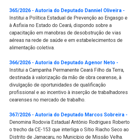
2ª Companhia de Polícia de
(Abre
365/2026 - Autoria do Deputado Danniel Oliveira -
Guarda (2ª CPG)
Institui a Política Estadual de Prevenção ao Engasgo e
à Asfixia no Estado do Ceará, dispondo sobre a
Departamento de
capacitação em manobras de desobstrução de vias
Documentação e Informação
aéreas na rede de saúde e em estabelecimentos de
alimentação coletiva.
(Abre em
366/2026 - Autoria do Deputado Agenor Neto -
Institui a Campanha Permanente Ceará Filho da Terra,
destinada à valorização da mão de obra cearense, à
divulgação de oportunidades de qualificação
profissional e ao incentivo à inserção de trabalhadores
cearenses no mercado de trabalho.
(Abr
367/2026 - Autoria do Deputado Marcos Sobreira -
Denomina Rodovia Estadual Antônio Rodrigues Roberto
o trecho da CE-153 que interliga o Sítio Riacho Seco ao
Distrito de Jamacaru, no Município de Missão Velha.