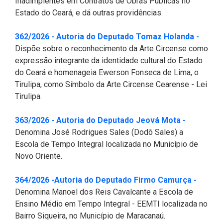
Inadimplentes em Contratos de Obras Públicas no
Pesquisas Sobre o
Climáticas e Desenvolvimento
Estado do Ceará, e dá outras providências.
Procuradoria Geral
Desenvolvimento do Ceará -
do Semiárido
Inesp
(Abre 
362/2026 - Autoria do Deputado Tomaz Holanda -
Tecnologia da Informação
Orçamento, Finanças e
Dispõe sobre o reconhecimento da Arte Circense como
Malce - Memorial da Alece
Tributação
expressão integrante da identidade cultural do Estado
Assessoria Jurídica e Relações
Deputado Pontes Neto
do Ceará e homenageia Ewerson Fonseca de Lima, o
Institucionais
Previdência Social e Saúde
Tirulipa, como Símbolo da Arte Circense Cearense - Lei
Procon Alece
Tirulipa.
Secretaria Executiva da Mesa
Proteção Social e Combate à
Diretora
Procuradoria Especial da Mulher
Fome
(Abre em 
363/2026 - Autoria do Deputado Jeová Mota -
Denomina José Rodrigues Sales (Dodô Sales) a
Coordenadoria de Eventos e
Sala do Empreendedor
Trabalho, Administração e
Escola de Tempo Integral localizada no Município de
Cerimonial
Serviço Publico
Novo Oriente.
Comitê de Imprensa
Turismo e Serviços
(Abre 
364/2026 -Autoria do Deputado Firmo Camurça -
Denomina Manoel dos Reis Cavalcante a Escola de
1ª Companhia do Batalhão de
Viação, Transporte e Des.
Ensino Médio em Tempo Integral - EEMTI localizada no
Prevenção Institucional
Urbano
Bairro Siqueira, no Município de Maracanaú.