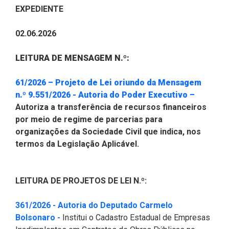
CODINS
Célula de Fotografia
Divisas Territoriais do Ceará
Gestão Ambiental
Defesa Social
Consultoria Legislativa
Utilidade pública
EXPEDIENTE
Corregedoria
Comitê de Gestão Estratégica -
Célula de Assessoria de
Comitê de Prevenção e
Des. Regional, Recursos Hí­
Votações Nominais
Políticas Institucionais
02.06.2026
COGE
Comunicação
Combate à Violência
dricos, Minas e Pesca
Medalhas e comendas da Alece
LEITURA DE MENSAGEM N.º:
Comunicação Legislativa
Célula de Projetos Especiais
Comitê de Responsabilidade
Direitos Humanos e Cidadania
Social
Mapa de Leis Históricas
61/2026 – Projeto de Lei oriundo da Mensagem
Coordenadoria do Sistema
Educação Básica
(Abre em
n.º 9.551/2026 - Autoria do Poder Executivo –
Alece de Comunicação
Defensoria Pública do Ceará
Autoriza a transferência de recursos financeiros
Fiscalização e Controle
por meio de regime de parcerias para
Coordenadoria de Polícia
Departamento de Saúde e
organizações da Sociedade Civil que indica, nos
Assistência Social
Indústria, Desenvolvimento
termos da Legislação Aplicável.
Centro de Estudos e Atividades
Econômico e Comércio
Estratégicas (CEAE)
Escola Superior do Parlamento
Cearense (Unipace)
Infância e Adolescência
LEITURA DE PROJETOS DE LEI N.º:
Controladoria
Escritório Frei Tito
Juventude
361/2026 - Autoria do Deputado Carmelo
Concursos e Processos
(Abre em nova janela)
Bolsonaro -
Institui o Cadastro Estadual de Empresas
Seletivos
Instituto de Estudos e
Meio Ambiente, Mudanças