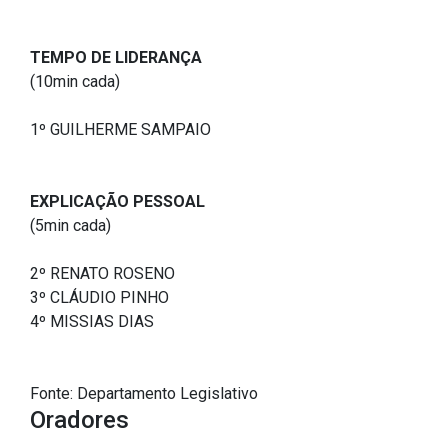
2ª Companhia de Polícia de
Guarda (2ª CPG)
TEMPO DE LIDERANÇA
(10min cada)
Departamento de
Documentação e Informação
1º GUILHERME SAMPAIO
EXPLICAÇÃO PESSOAL
(5min cada)
2º RENATO ROSENO
3º CLÁUDIO PINHO
4º MISSIAS DIAS
Fonte: Departamento Legislativo
Oradores