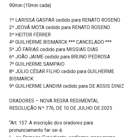
CODINS
Célula de Fotografia
Divisas Territoriais do Ceará
Gestão Ambiental
Defesa Social
Consultoria Legislativa
Utilidade pública
90min (10min cada)
Corregedoria
Comitê de Gestão Estratégica -
Célula de Assessoria de
Comitê de Prevenção e
Des. Regional, Recursos Hí­
Votações Nominais
Políticas Institucionais
1º LARISSA GASPAR cedido para RENATO ROSENO
COGE
Comunicação
Combate à Violência
dricos, Minas e Pesca
2º JEOVÁ MOTA cedido para RENATO ROSENO
Medalhas e comendas da Alece
3º HEITOR FÉRRER
Comunicação Legislativa
Célula de Projetos Especiais
Comitê de Responsabilidade
Direitos Humanos e Cidadania
4º GUILHERME BISMARCK *** CANCELADO ***
Social
Mapa de Leis Históricas
5º JÔ FARIAS cedido para MISSIAS DIAS
Coordenadoria do Sistema
Educação Básica
6º JOÃO JAIME cedido para BRUNO PEDROSA
Alece de Comunicação
Defensoria Pública do Ceará
7º GUILHERME SAMPAIO
Fiscalização e Controle
8º JÚLIO CÉSAR FILHO cedido para GUILHERME
Coordenadoria de Polícia
Departamento de Saúde e
BISMARCK
Assistência Social
Indústria, Desenvolvimento
9º GUILHERME LANDIM cedido para DE ASSIS DINIZ
Centro de Estudos e Atividades
Econômico e Comércio
Estratégicas (CEAE)
Escola Superior do Parlamento
ORADORES – NOVA REGRA REGIMENTAL
Cearense (Unipace)
Infância e Adolescência
RESOLUÇÃO N.º 776, DE 10 DE JULHO DE 2025
Controladoria
Escritório Frei Tito
Juventude
“Art. 157. A inscrição dos oradores para
Concursos e Processos
pronunciamento far-se-á:
Seletivos
Instituto de Estudos e
Meio Ambiente, Mudanças