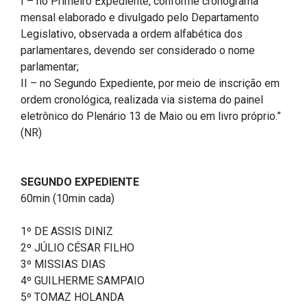
I – no Primeiro Expediente, conforme cronograma
Pesquisas Sobre o
Climáticas e Desenvolvimento
mensal elaborado e divulgado pelo Departamento
Procuradoria Geral
Desenvolvimento do Ceará -
do Semiárido
Legislativo, observada a ordem alfabética dos
Inesp
parlamentares, devendo ser considerado o nome
Tecnologia da Informação
Orçamento, Finanças e
parlamentar;
Malce - Memorial da Alece
Tributação
II – no Segundo Expediente, por meio de inscrição em
Assessoria Jurídica e Relações
Deputado Pontes Neto
ordem cronológica, realizada via sistema do painel
Institucionais
Previdência Social e Saúde
eletrônico do Plenário 13 de Maio ou em livro próprio.”
Procon Alece
(NR)
Secretaria Executiva da Mesa
Proteção Social e Combate à
Diretora
Procuradoria Especial da Mulher
Fome
SEGUNDO EXPEDIENTE
Coordenadoria de Eventos e
Sala do Empreendedor
Trabalho, Administração e
60min (10min cada)
Cerimonial
Serviço Publico
1º DE ASSIS DINIZ
Comitê de Imprensa
Turismo e Serviços
2º JÚLIO CÉSAR FILHO
3º MISSIAS DIAS
1ª Companhia do Batalhão de
Viação, Transporte e Des.
4º GUILHERME SAMPAIO
Prevenção Institucional
Urbano
5º TOMAZ HOLANDA