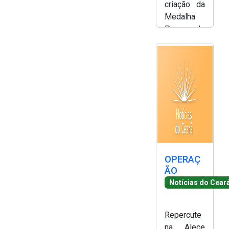
criação da
2ª Companhia de Polícia de
Medalha
Guarda (2ª CPG)
Paes de
Andrade -
Departamento de
Simony
Documentação e Informação
Silva
OPERAÇ
ÃO
Notícias do Cear
Repercute
na Alece