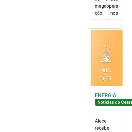
megaopera
ção nos
complexos
do Alemão
e Penha no
Rio de
Janeiro -
Simony
Silva
ENERGIA
Notícias do Cear
Alece
recebe