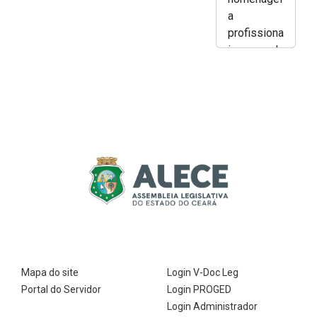
a
profissiona
is da
saúde
cearense
com a
Medalha
Dr. Paulo
Marcelo
Martins
Rodrigues
- Lucas
Breno
Mapa do site
Login V-Doc Leg
Portal do Servidor
Login PROGED
Login Administrador