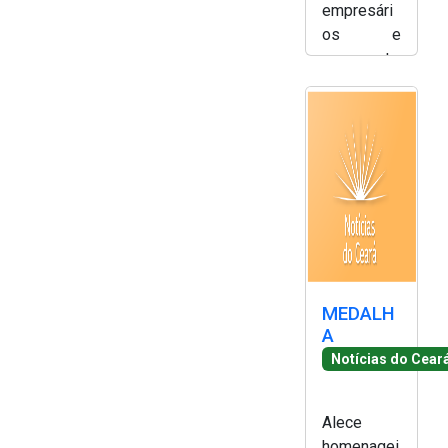
empresári
os e
representa
ntes do
setor de
energias
renováveis
no Ceará -
Simony
Silva
MEDALH
A
Notícias do Cear
Alece
homenagei