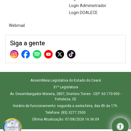
trabalho
Login Administrador
solo, nos
Login DOALECE
15 anos de
uma
Webmail
trajetória
de
Siga a gente
sucesso
na música
cigana.
Assembleia Legislativa do Estado do Ceará
31º Legislatura
Av. Desembargador Moreira, 2807, Dionísio Torres - CEP: 60.170-900 -
Fortaleza, CE
Horário de funcionamento: segunda a sexta-feira, das 8h às 17h.
Telefone: (85) 3277.2500
Última Atualização: 07/08/2026 16:36:09