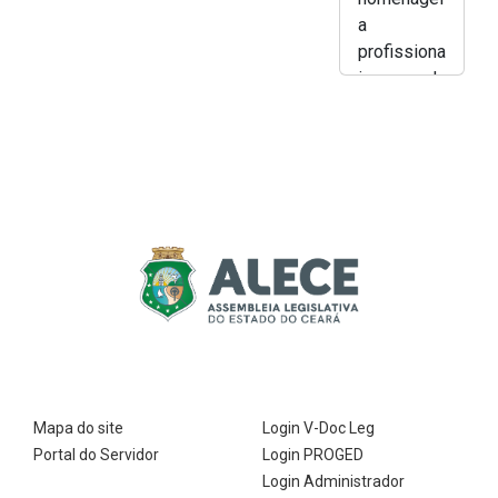
a
profissiona
is da
saúde
cearense
com a
Medalha
Dr. Paulo
Marcelo
Martins
Rodrigues
- Lucas
Breno
Mapa do site
Login V-Doc Leg
Portal do Servidor
Login PROGED
Login Administrador