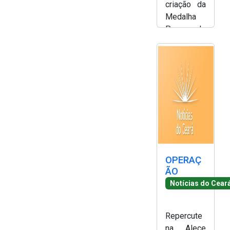
criação da
2ª Companhia de Polícia de
Medalha
Guarda (2ª CPG)
Paes de
Andrade -
Departamento de
Simony
Documentação e Informação
Silva
OPERAÇ
ÃO
Notícias do Cear
Repercute
na Alece