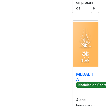
empresári
os e
representa
ntes do
setor de
energias
renováveis
no Ceará -
Simony
Silva
MEDALH
A
Notícias do Cear
Alece
homenagei