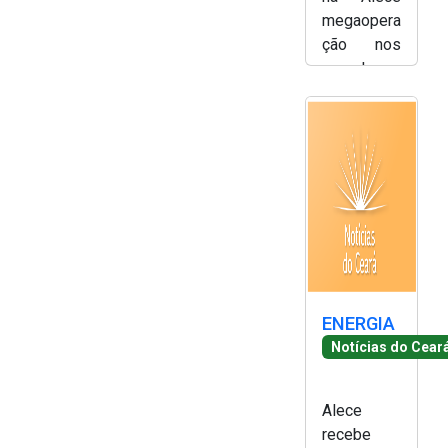
megaopera
ção nos
complexos
do Alemão
e Penha no
Rio de
Janeiro -
Simony
Silva
ENERGIA
Notícias do Cear
Alece
recebe