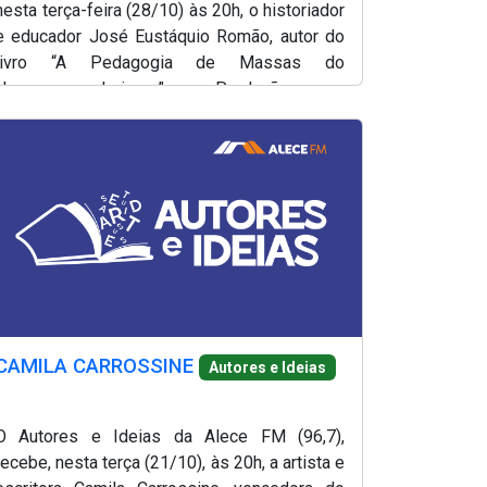
nesta terça-feira (28/10) às 20h, o historiador
e educador José Eustáquio Romão, autor do
livro “A Pedagogia de Massas do
Neoconservadorismo”. Produção e
apresentação, Lílian Martins.
CAMILA CARROSSINE
Autores e Ideias
O Autores e Ideias da Alece FM (96,7),
recebe, nesta terça (21/10), às 20h, a artista e