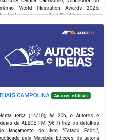
escritora Camila Carrossine, vencedora do
prêmio World Illustration Awards 2025.
Produção e apresentação, Lílian Martins.
THAÍS CAMPOLINA
Autores e Ideias
Nesta terça (14/10), às 20h, o Autores e
Ideias da ALECE FM (96,7) traz os detalhes
do lançamento do livro "Estado Febril",
publicado pela Macabéa Edições, de autoria