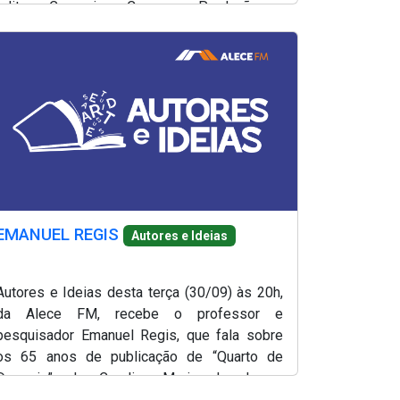
editor Casemiro Campos. Produção e
apresentação, Lílian Martins.
EMANUEL REGIS
Autores e Ideias
Autores e Ideias desta terça (30/09) às 20h,
da Alece FM, recebe o professor e
pesquisador Emanuel Regis, que fala sobre
os 65 anos de publicação de “Quarto de
Despejo”, de Carolina Maria de Jesus.
Produção e apresentação, Lílian Martins.