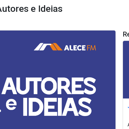
utores e Ideias
R