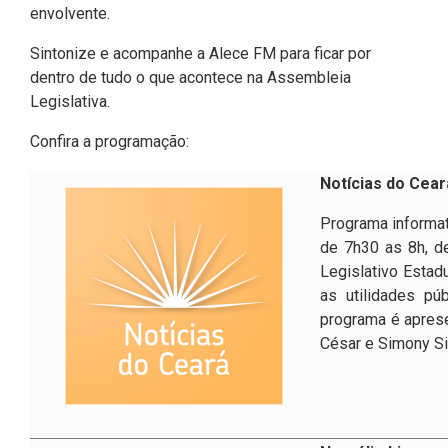
Pesquisas Sobre o
Climáticas e Desenvolvimento
envolvente.
Procuradoria Geral
Desenvolvimento do Ceará -
do Semiárido
Sintonize e acompanhe a Alece FM para ficar por
Inesp
dentro de tudo o que acontece na Assembleia
Tecnologia da Informação
Orçamento, Finanças e
Legislativa.
Malce - Memorial da Alece
Tributação
Assessoria Jurídica e Relações
Deputado Pontes Neto
Confira a programação:
Institucionais
Previdência Social e Saúde
Procon Alece
Notícias do Cear
Secretaria Executiva da Mesa
Proteção Social e Combate à
Programa informat
Diretora
Procuradoria Especial da Mulher
Fome
de 7h30 as 8h, de
Legislativo Estad
Coordenadoria de Eventos e
Sala do Empreendedor
Trabalho, Administração e
as utilidades pú
Cerimonial
Serviço Publico
programa é apres
César e Simony Si
Comitê de Imprensa
Turismo e Serviços
1ª Companhia do Batalhão de
Viação, Transporte e Des.
Prevenção Institucional
Urbano