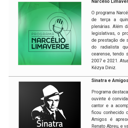
Narcélio Limave
2ª Companhia de Polícia de
O programa Narcél
Guarda (2ª CPG)
de terça a quin
plenárias. Além 
Departamento de
legislativas, o 
Documentação e Informação
de prestação de 
do radialista 
cearense, tendo s
2007 e 2021. Atua
Kézya Diniz.
Sinatra e Amigo
Programa destaca a
ouvinte é convida
cantor e a acomp
ficou conhecido 
Amigos é aprese
Renato Abreu, e va