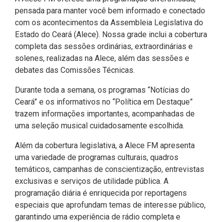
CODINS
Célula de Fotografia
Divisas Territoriais do Ceará
Gestão Ambiental
Defesa Social
Consultoria Legislativa
Utilidade pública
pensada para manter você bem informado e conectado
Corregedoria
com os acontecimentos da Assembleia Legislativa do
Comitê de Gestão Estratégica -
Célula de Assessoria de
Comitê de Prevenção e
Des. Regional, Recursos Hí­
Votações Nominais
Políticas Institucionais
Estado do Ceará (Alece). Nossa grade inclui a cobertura
COGE
Comunicação
Combate à Violência
dricos, Minas e Pesca
completa das sessões ordinárias, extraordinárias e
Medalhas e comendas da Alece
solenes, realizadas na Alece, além das sessões e
Comunicação Legislativa
Célula de Projetos Especiais
Comitê de Responsabilidade
Direitos Humanos e Cidadania
debates das Comissões Técnicas.
Social
Mapa de Leis Históricas
Coordenadoria do Sistema
Educação Básica
Durante toda a semana, os programas “Notícias do
Alece de Comunicação
Defensoria Pública do Ceará
Ceará” e os informativos no “Política em Destaque”
Fiscalização e Controle
trazem informações importantes, acompanhadas de
Coordenadoria de Polícia
Departamento de Saúde e
uma seleção musical cuidadosamente escolhida.
Assistência Social
Indústria, Desenvolvimento
Centro de Estudos e Atividades
Econômico e Comércio
Além da cobertura legislativa, a Alece FM apresenta
Estratégicas (CEAE)
Escola Superior do Parlamento
uma variedade de programas culturais, quadros
Cearense (Unipace)
Infância e Adolescência
temáticos, campanhas de conscientização, entrevistas
Controladoria
exclusivas e serviços de utilidade pública. A
Escritório Frei Tito
Juventude
programação diária é enriquecida por reportagens
Concursos e Processos
especiais que aprofundam temas de interesse público,
Seletivos
Instituto de Estudos e
Meio Ambiente, Mudanças
garantindo uma experiência de rádio completa e