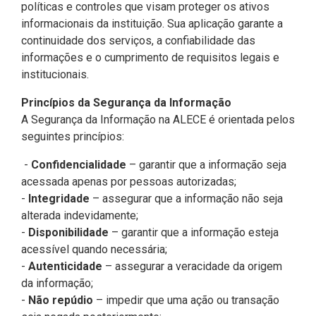
políticas e controles que visam proteger os ativos
Pesquisas Sobre o
Climáticas e Desenvolvimento
informacionais da instituição. Sua aplicação garante a
Procuradoria Geral
Desenvolvimento do Ceará -
do Semiárido
continuidade dos serviços, a confiabilidade das
Inesp
informações e o cumprimento de requisitos legais e
Tecnologia da Informação
Orçamento, Finanças e
institucionais.
Malce - Memorial da Alece
Tributação
Assessoria Jurídica e Relações
Deputado Pontes Neto
Princípios da Segurança da Informação
Institucionais
Previdência Social e Saúde
A Segurança da Informação na ALECE é orientada pelos
Procon Alece
seguintes princípios:
Secretaria Executiva da Mesa
Proteção Social e Combate à
Diretora
Procuradoria Especial da Mulher
Fome
-
Confidencialidade
– garantir que a informação seja
acessada apenas por pessoas autorizadas;
Coordenadoria de Eventos e
Sala do Empreendedor
Trabalho, Administração e
-
Integridade
– assegurar que a informação não seja
Cerimonial
Serviço Publico
alterada indevidamente;
-
Disponibilidade
– garantir que a informação esteja
Comitê de Imprensa
Turismo e Serviços
acessível quando necessária;
-
Autenticidade
– assegurar a veracidade da origem
1ª Companhia do Batalhão de
Viação, Transporte e Des.
da informação;
Prevenção Institucional
Urbano
-
Não repúdio
– impedir que uma ação ou transação