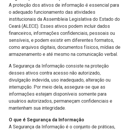
CODINS
Célula de Fotografia
Divisas Territoriais do Ceará
Gestão Ambiental
Defesa Social
Consultoria Legislativa
Utilidade pública
A proteção dos ativos de informação é essencial para
Corregedoria
o adequado funcionamento das atividades
Comitê de Gestão Estratégica -
Célula de Assessoria de
Comitê de Prevenção e
Des. Regional, Recursos Hí­
Votações Nominais
Políticas Institucionais
institucionais da Assembleia Legislativa do Estado do
COGE
Comunicação
Combate à Violência
dricos, Minas e Pesca
Ceará (ALECE). Esses ativos podem incluir dados
Medalhas e comendas da Alece
financeiros, informações confidenciais, pessoais ou
Comunicação Legislativa
Célula de Projetos Especiais
Comitê de Responsabilidade
Direitos Humanos e Cidadania
sensíveis, e podem existir em diferentes formatos,
Social
Mapa de Leis Históricas
como arquivos digitais, documentos físicos, mídias de
Coordenadoria do Sistema
Educação Básica
armazenamento e até mesmo na comunicação verbal.
Alece de Comunicação
Defensoria Pública do Ceará
Fiscalização e Controle
A Segurança da Informação consiste na proteção
Coordenadoria de Polícia
Departamento de Saúde e
desses ativos contra acesso não autorizado,
Assistência Social
Indústria, Desenvolvimento
divulgação indevida, uso inadequado, alteração ou
Centro de Estudos e Atividades
Econômico e Comércio
interrupção. Por meio dela, assegura-se que as
Estratégicas (CEAE)
Escola Superior do Parlamento
informações estejam disponíveis somente para
Cearense (Unipace)
Infância e Adolescência
usuários autorizados, permaneçam confidenciais e
Controladoria
mantenham sua integridade.
Escritório Frei Tito
Juventude
O que é Segurança da Informação
Concursos e Processos
A Segurança da Informação é o conjunto de práticas,
Seletivos
Instituto de Estudos e
Meio Ambiente, Mudanças