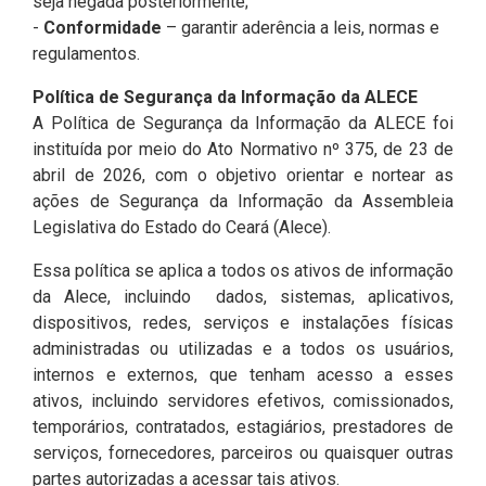
seja negada posteriormente;
2ª Companhia de Polícia de
-
Conformidade
– garantir aderência a leis, normas e
Guarda (2ª CPG)
regulamentos.
Política de Segurança da Informação da ALECE
Departamento de
A Política de Segurança da Informação da ALECE foi
Documentação e Informação
instituída por meio do Ato Normativo nº 375, de 23 de
abril de 2026, com o objetivo orientar e nortear as
ações de Segurança da Informação da Assembleia
Legislativa do Estado do Ceará (Alece).
Essa política se aplica a todos os ativos de informação
da Alece, incluindo dados, sistemas, aplicativos,
dispositivos, redes, serviços e instalações físicas
administradas ou utilizadas e a todos os usuários,
internos e externos, que tenham acesso a esses
ativos, incluindo servidores efetivos, comissionados,
temporários, contratados, estagiários, prestadores de
serviços, fornecedores, parceiros ou quaisquer outras
partes autorizadas a acessar tais ativos.