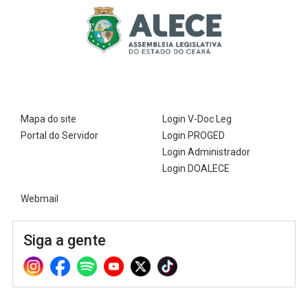
2ª Companhia de Polícia de
Guarda (2ª CPG)
Departamento de
Documentação e Informação
Mapa do site
Login V-Doc Leg
Portal do Servidor
Login PROGED
Login Administrador
Login DOALECE
Webmail
Siga a gente