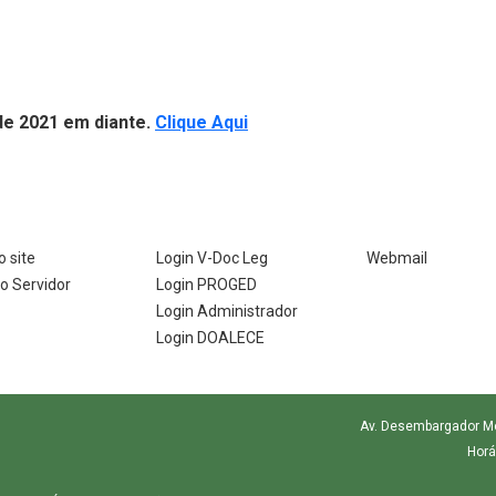
 nova janela)
(Abre em nova janela)
de 2021 em diante.
Clique Aqui
 site
Login V-Doc Leg
Webmail
do Servidor
Login PROGED
Login Administrador
Login DOALECE
Av. Desembargador More
Horá