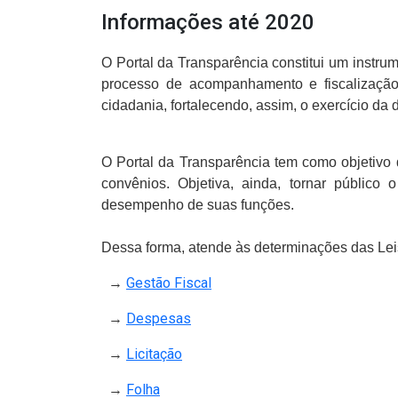
Informações até 2020
O Portal da Transparência constitui um instru
processo de acompanhamento e fiscalização
cidadania, fortalecendo, assim, o exercício da
O Portal da Transparência tem como objetivo
convênios. Objetiva, ainda, tornar público
desempenho de suas funções.
Dessa forma, atende às determinações das Lei
(Abre em nova janela)
→
Gestão Fiscal
(Abre em nova janela)
→
Despesas
(Abre em nova janela)
→
Licitação
(Abre em nova janela)
→
Folha