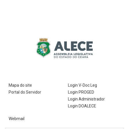
2ª Companhia de Polícia de
Guarda (2ª CPG)
Departamento de
Documentação e Informação
Mapa do site
Login V-Doc Leg
Portal do Servidor
Login PROGED
Login Administrador
Login DOALECE
Webmail