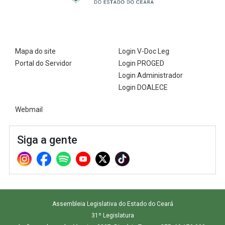
2ª Companhia de Polícia de
Guarda (2ª CPG)
Departamento de
Mapa do site
Login V-Doc Leg
Documentação e Informação
Portal do Servidor
Login PROGED
Login Administrador
Login DOALECE
Webmail
Siga a gente
Assembleia Legislativa do Estado do Ceará
31º Legislatura