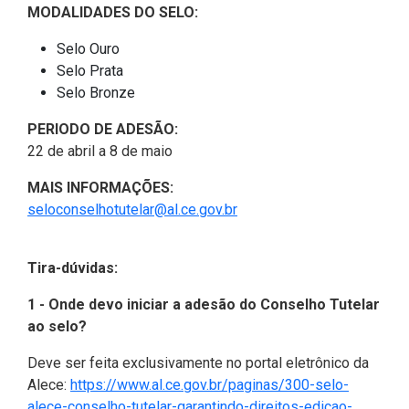
MODALIDADES DO SELO:
Selo Ouro
Selo Prata
Selo Bronze
PERIODO DE ADESÃO:
22 de abril a 8 de maio
MAIS INFORMAÇÕES:
seloconselhotutelar@al.ce.gov.br
Tira-dúvidas:
1 - Onde devo iniciar a adesão do Conselho Tutelar
ao selo?
Deve ser feita exclusivamente no portal eletrônico da
Alece:
https://www.al.ce.gov.br/paginas/300-selo-
alece-conselho-tutelar-garantindo-direitos-edicao-