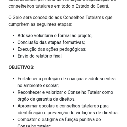
Pesquisas Sobre o
Climáticas e Desenvolvimento
conselheiros tutelares em todo o Estado do Ceará.
Procuradoria Geral
Desenvolvimento do Ceará -
do Semiárido
Inesp
O Selo será concedido aos Conselhos Tutelares que
Tecnologia da Informação
Orçamento, Finanças e
cumprirem as seguintes etapas:
Malce - Memorial da Alece
Tributação
Adesão voluntária e formal ao projeto;
Assessoria Jurídica e Relações
Deputado Pontes Neto
Conclusão das etapas formativas;
Institucionais
Previdência Social e Saúde
Execução das ações pedagógicas;
Procon Alece
Envio do relatório final.
Secretaria Executiva da Mesa
Proteção Social e Combate à
Diretora
Procuradoria Especial da Mulher
Fome
OBJETIVOS:
Coordenadoria de Eventos e
Sala do Empreendedor
Trabalho, Administração e
Fortalecer a proteção de crianças e adolescentes
Cerimonial
Serviço Publico
no ambiente escolar;
Reconhecer e valorizar o Conselho Tutelar como
Comitê de Imprensa
Turismo e Serviços
órgão de garantia de direitos;
Aproximar escolas e conselhos tutelares para
1ª Companhia do Batalhão de
Viação, Transporte e Des.
identificação e prevenção de violações de direitos;
Prevenção Institucional
Urbano
Combater o estigma da função punitiva do
Conselho tutelar;