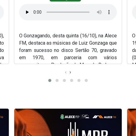
),
O Gonzagando, desta quinta (16/10), na Alece
O
to
FM, destaca as músicas de Luiz Gonzaga que
1
do
foram sucesso no disco Sertão 70, gravado
d
va
em 1970, em parceria com vários
(
lo
compositores. Produção de Marcelo Barbosa,
M
.
com apresentação de Simony Silva.
‹
›
S
(Abre em nova janela)
(Abr