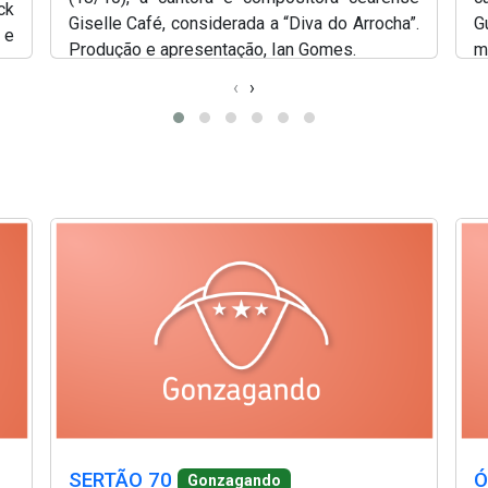
ck
Giselle Café, considerada a “Diva do Arrocha”.
G
 e
Produção e apresentação, Ian Gomes.
m
G
‹
›
(Abre em nova janela)
(Abr
(Abre em nova janela)
(Abr
a)
(Abre em nova janela)
(Abre em nova janela)
(A
SERTÃO 70
Ó
Gonzagando