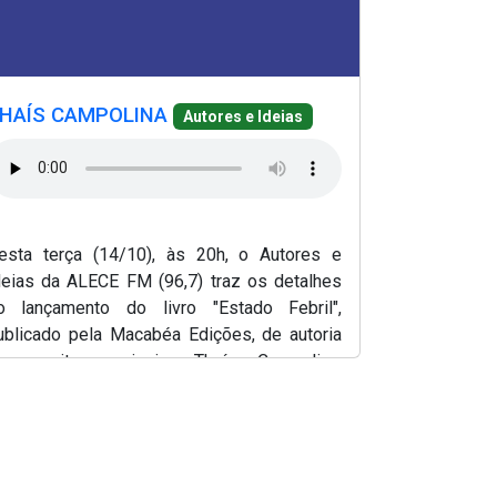
e em nova janela)
(Abre em nova janela)
bre em nova janela)
HAÍS CAMPOLINA
Autores e Ideias
O programa 
FM (96,7 MH
(07/10), a 
Câmara Cear
esta terça (14/10), às 20h, o Autores e
editor Ca
deias da ALECE FM (96,7) traz os detalhes
apresentação,
o lançamento do livro "Estado Febril",
ublicado pela Macabéa Edições, de autoria
a escritora mineira Thaís Campolina.
rodução e apresentação de Lílian Martins.