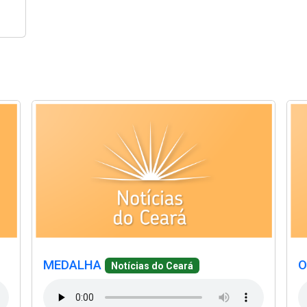
(Abre em nova janela)
(Abr
(Abre em nova janela)
(Abr
(Abre em nova janela)
(Abre em nova janela)
(A
MEDALHA
O
Notícias do Ceará