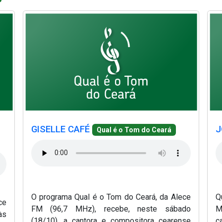
(Abre em nova janela)
(Abr
(Abre em nova janela)
(Abr
va janela)
(Abre em nova janela)
(Abre em nova janela)
(A
GISELLE CAFÉ
J
Qual é o Tom do Ceará
O programa Qual é o Tom do Ceará, da Alece
Q
ce
FM (96,7 MHz), recebe, neste sábado
M
às
(18/10), a cantora e compositora cearense
c