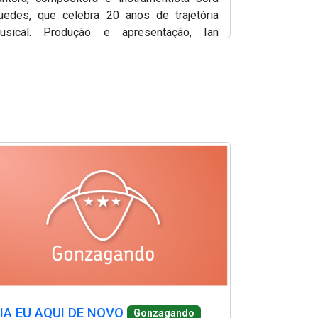
uedes, que celebra 20 anos de trajetória
usical. Produção e apresentação, Ian
omes.
e em nova janela)
(Abre em nova j
(Abre em nova 
SUA SANF
(Abre em nov
Gonzagand
e em nova janela)
(Abre em nova janela)
bre em nova janela)
IA EU AQUI DE NOVO
Gonzagando