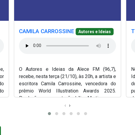
(Abre em nova janela)
(Abr
ela)
(Abre em nova janela)
(Abre em nova janela)
(A
CAMILA CARROSSINE
T
Autores e Ideias
e,
O Autores e Ideias da Alece FM (96,7),
N
or
recebe, nesta terça (21/10), às 20h, a artista e
I
do
escritora Camila Carrossine, vencedora do
d
do
prêmio World Illustration Awards 2025.
p
 e
Produção e apresentação, Lílian Martins.
d
‹
›
P