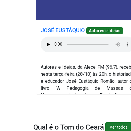
(Abre em nova janela)
(Abre em nova jan
(Abre em nova janela)
JOSÉ EUSTÁQUIO
Autores e Ideias
Autores e Ideias, da Alece FM (96,7), receb
nesta terça-feira (28/10) às 20h, o historiad
e educador José Eustáquio Romão, autor 
livro “A Pedagogia de Massas 
Neoconservadorismo”. Produção
apresentação, Lílian Martins.
Qual é o Tom do Ceará
Ver todos