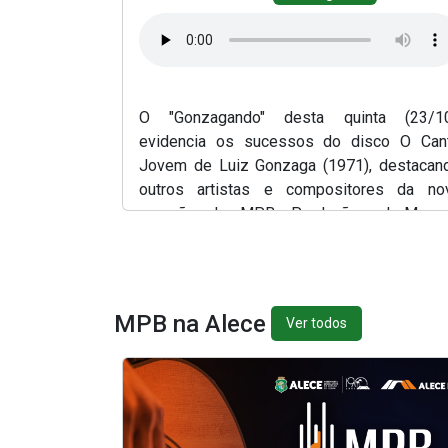
O "Gonzagando" desta quinta (23/10
evidencia os sucessos do disco O Can
Jovem de Luiz Gonzaga (1971), destacan
outros artistas e compositores da no
geração da MPB. Produção ed Marce
Barbosa, com apresentação de Simony Silva
MPB na Alece
Ver todos
(Abre em nova janela)