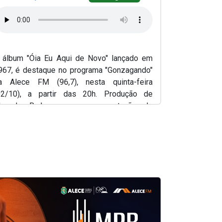
Programa "G
(25/09) às 
Gonzaga qu
Sanfona e S
 álbum "Óia Eu Aqui de Novo" lançado em
Produção
967, é destaque no programa "Gonzagando"
apresentação
a Alece FM (96,7), nesta quinta-feira
02/10), a partir das 20h. Produção de
arcelo Barbosa, com apresentação de
imony Silva.
e em nova janela)
(Abre em nova j
(Abre em nova 
(A
(Abre em nov
FAGNER
M