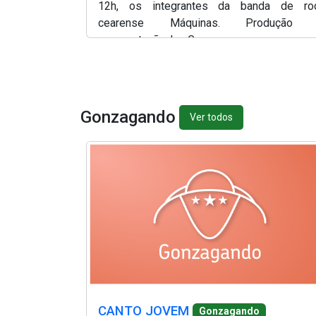
12h, os integrantes da banda de ro
cearense Máquinas. Produção
apresentação, Ian Gomes.
Gonzagando
Ver todos
(Abre em nova janela)
(Abre em nova janela)
(Abre em nova janel
(Abre em nova janela)
CANTO JOVEM
Gonzagando