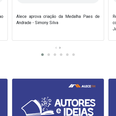
ao
Alece aprova criação da Medalha Paes de
R
Andrade - Simony Silva
c
J
‹
›
(Abre em nova janela)
(Abr