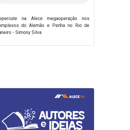
Simony Silv
epercute na Alece megaoperação nos
omplexos do Alemão e Penha no Rio de
aneiro - Simony Silva
e em nova janela)
(Abre em nova j
(Abre em nova 
ESCOLA D
(Abre em nov
Autores e I