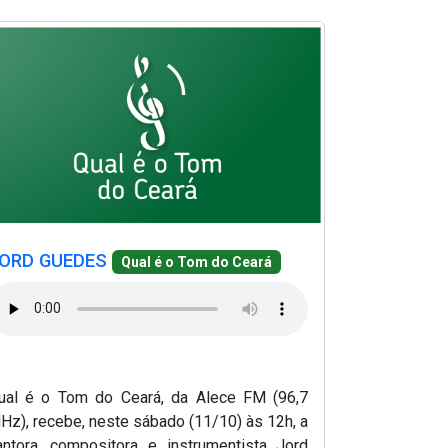
e em nova janela)
(Abre em nova j
(Abre em nova 
ROBSTON 
(Abre em nov
Qual é o To
e em nova janela)
(Abre em nova janela)
bre em nova janela)
ORD GUEDES
Qual é o Tom do Ceará
O programa 
FM (96,7 MH
(04/10), a 
compositor 
ual é o Tom do Ceará, da Alece FM (96,7
Medeiros. 
Hz), recebe, neste sábado (11/10) às 12h, a
Gomes.
antora, compositora e instrumentista Jord