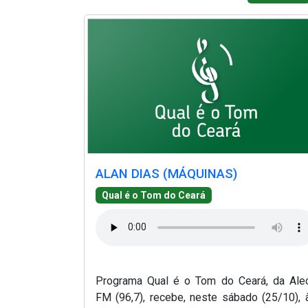
(Abre em nova janela)
(Abre em nova janela)
(Abre em no
ALAN DIAS (MÁQUINAS)
(Abre em nova janela)
Qual é o Tom do Ceará
Programa Qual é o Tom do Ceará, da Ale
FM (96,7), recebe, neste sábado (25/10), 