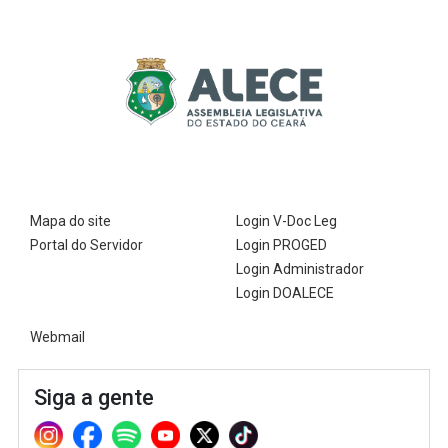
2ª Companhia de Polícia de
Guarda (2ª CPG)
Departamento de
Documentação e Informação
Mapa do site
Login V-Doc Leg
Portal do Servidor
Login PROGED
Login Administrador
Login DOALECE
Webmail
Siga a gente